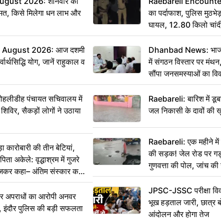
ugust 2026: शनिवार को
Raebareli Encounter: ज्
मत, किसे मिलेगा धन लाभ और
का पर्दाफाश, पुलिस मुठभेड़
घायल, 12.80 किलो चांद
 August 2026: आज दशमी
Dhanbad News: भाजपा 
वार्थसिद्धि योग, जानें राहुकाल व
में संगठन विस्तार पर मं
सौंपा जनसमस्याओं का वि
 मोहलीडीह पंचायत सचिवालय में
Raebareli: बारिश में डू
 शिविर, सैकड़ों लोगों ने उठाया
जल निकासी के दावों की ख
Raebareli: एक महीने म
कारोबारी की तीन बेटियां,
की सड़क! जेल रोड पर गड्ढ
ा अकेले: वृद्धाश्रम में गुजरे
गुणवत्ता की पोल, जांच की 
ेजकर कहा– अंतिम संस्कार कर
JPSC-JSSC परीक्षा विवा
भीर अपराधों का आरोपी अनवर
भूख हड़ताल जारी, छात्र बो
र, इंदौर पुलिस की बड़ी सफलता
आंदोलन और होगा तेज