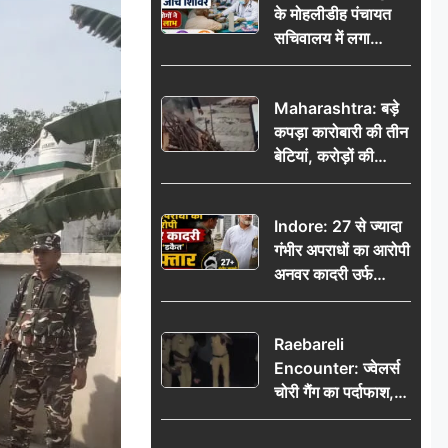
के मोहलीडीह पंचायत
सचिवालय में लगा
निःशुल्क स्वास्थ्य जांच
शिविर, सैकड़ों लोगों ने
Maharashtra: बड़े
उठाया लाभ
कपड़ा कारोबारी की तीन
बेटियां, करोड़ों की
कमाई… फिर भी पिता
अकेले: वृद्धाश्रम में गुजरे
Indore: 27 से ज्यादा
अंतिम दिन, 5100 रुपये
गंभीर अपराधों का आरोपी
भेजकर कहा– अंतिम
अनवर कादरी उर्फ
संस्कार कर दीजिए हम
‘डकैत’ गिरफ्तार, इंदौर
नहीं आ पाएंगे
पुलिस की बड़ी सफलता
Raebareli
Encounter: ज्वेलर्स
चोरी गैंग का पर्दाफाश,
पुलिस मुठभेड़ में दो
बदमाश घायल, 12.80