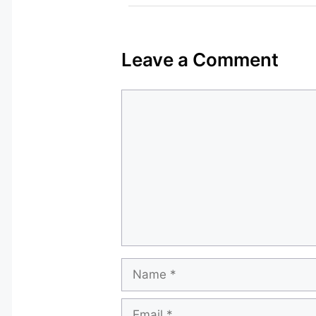
Leave a Comment
Comment
Name
Email