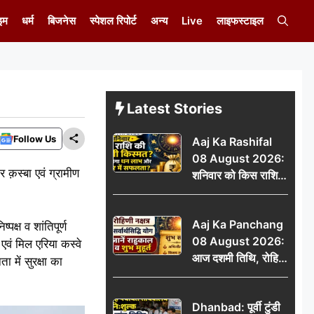
इम
धर्म
बिजनेस
स्पेशल रिपोर्ट
अन्य
Live
लाइफस्टाइल
Latest Stories
Follow Us
Aaj Ka Rashifal
08 August 2026:
 क़स्बा एवं ग्रामीण
शनिवार को किस राशि
की चमकेगी किस्मत,
किसे मिलेगा धन लाभ
Aaj Ka Panchang
और करियर में सफलता?
पक्ष व शांतिपूर्ण
08 August 2026:
वं मिल एरिया कस्वे
आज दशमी तिथि, रोहिणी
 में सुरक्षा का
नक्षत्र और सर्वार्थसिद्धि
योग, जानें राहुकाल व
Dhanbad: पूर्वी टुंडी
शुभ मुहूर्त