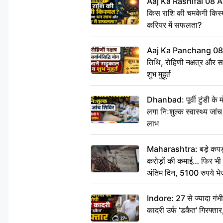
Aaj Ka Rashifal 08 A
किस राशि की चमकेगी किस्
करियर में सफलता?
Aaj Ka Panchang 08
तिथि, रोहिणी नक्षत्र और सर्
शुभ मुहूर्त
Dhanbad: पूर्वी टुंडी के
लगा निःशुल्क स्वास्थ्य जांच
लाभ
Maharashtra: बड़े कपड़ा 
करोड़ों की कमाई… फिर भी पित
अंतिम दिन, 5100 रुपये भ
दीजिए हम नहीं आ पाएंगे
Indore: 27 से ज्यादा गं
कादरी उर्फ ‘डकैत’ गिरफ्ता