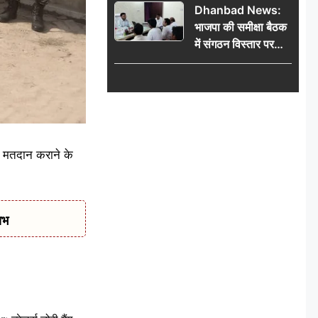
Dhanbad News:
किलो चांदी बरामद
भाजपा की समीक्षा बैठक
में संगठन विस्तार पर
मंथन, बीडीओ से
मिलकर सौंपा
जनसमस्याओं का विवरण
र्ण मतदान कराने के
ाभ