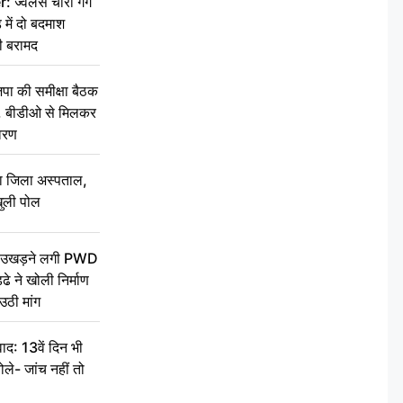
वेलर्स चोरी गैंग
 में दो बदमाश
ी बरामद
की समीक्षा बैठक
थन, बीडीओ से मिलकर
वरण
बा जिला अस्पताल,
ुली पोल
ें उखड़ने लगी PWD
े ने खोली निर्माण
उठी मांग
द: 13वें दिन भी
ले- जांच नहीं तो