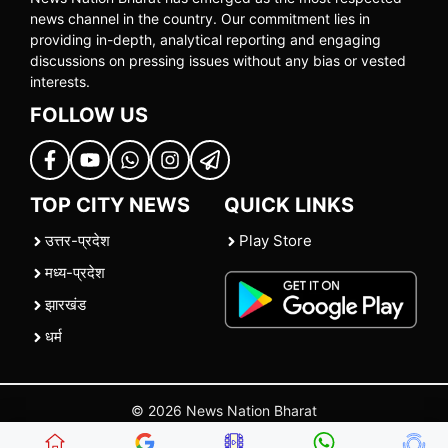
news channel in the country. Our commitment lies in
providing in-depth, analytical reporting and engaging
discussions on pressing issues without any bias or vested
interests.
FOLLOW US
TOP CITY NEWS
QUICK LINKS
उत्तर-प्रदेश
Play Store
मध्य-प्रदेश
झारखंड
धर्म
© 2026 News Nation Bharat
Home
|
About US
|
Contact Us
|
Policies
|
Terms and Conditions