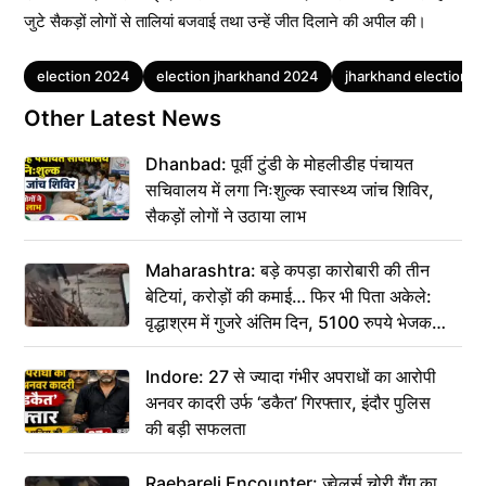
जुटे सैकड़ों लोगों से तालियां बजवाई तथा उन्हें जीत दिलाने की अपील की।
Tags
election 2024
election jharkhand 2024
jharkhand election 
Other Latest News
Dhanbad: पूर्वी टुंडी के मोहलीडीह पंचायत
सचिवालय में लगा निःशुल्क स्वास्थ्य जांच शिविर,
सैकड़ों लोगों ने उठाया लाभ
Maharashtra: बड़े कपड़ा कारोबारी की तीन
बेटियां, करोड़ों की कमाई… फिर भी पिता अकेले:
वृद्धाश्रम में गुजरे अंतिम दिन, 5100 रुपये भेजकर
कहा– अंतिम संस्कार कर दीजिए हम नहीं आ पाएंगे
Indore: 27 से ज्यादा गंभीर अपराधों का आरोपी
अनवर कादरी उर्फ ‘डकैत’ गिरफ्तार, इंदौर पुलिस
की बड़ी सफलता
Raebareli Encounter: ज्वेलर्स चोरी गैंग का