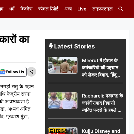
इम
धर्म
बिजनेस
स्पेशल रिपोर्ट
अन्य
Live
लाइफस्टाइल
ारों का
Latest Stories
Meerut में होटल के
कर्मचारियों की पहचान
Follow Us
को लेकर विवाद, हिंदू
सुरक्षा संगठन ने उठाए
नगड़ी रातु के पहान
सवाल; प्रशासन से जांच
िथि केंद्रीय सरना
Raebareli: डलमऊ के
की मांग
 की आवश्यकता है
जहांगीराबाद निवासी
्डा, अध्यक्ष अमित
व्यक्ति फरसे के हमले में
व, प्रकाश मुंडा,
घायल थाने में शिकायत
पर दरोगा ने मांगे 10
Kujju Disneyland
हजार’, रकम न देने पर