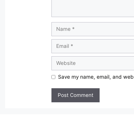
Name
Email
Website
Save my name, email, and websi