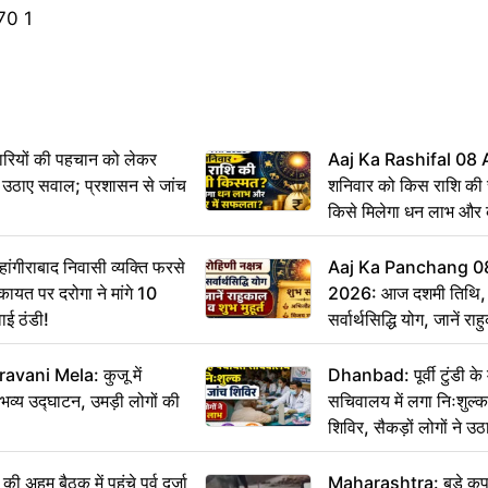
ारियों की पहचान को लेकर
Aaj Ka Rashifal 08
 ने उठाए सवाल; प्रशासन से जांच
शनिवार को किस राशि की 
किसे मिलेगा धन लाभ और
गीराबाद निवासी व्यक्ति फरसे
Aaj Ka Panchang 0
िकायत पर दरोगा ने मांगे 10
2026: आज दशमी तिथि, र
ाई ठंडी!
सर्वार्थसिद्धि योग, जानें राह
vani Mela: कुजू में
Dhanbad: पूर्वी टुंडी क
 भव्य उद्घाटन, उमड़ी लोगों की
सचिवालय में लगा निःशुल्क 
शिविर, सैकड़ों लोगों ने उ
म बैठक में पहुंचे पूर्व दर्जा
Maharashtra: बड़े कपड