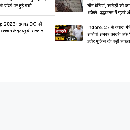
ाओ संघर्ष पर हुई चर्चा
तीन बेटियां, करोड़ों की 
अकेले: वृद्धाश्रम में गुजर
रुपये भेजकर कहा– अंतिम 
 2026: रामगढ़ DC की
हम नहीं आ पाएंगे
Indore: 27 से ज्यादा गंभ
ान केंद्र पहुंचें, मतदाता
आरोपी अनवर कादरी उर्फ ‘
इंदौर पुलिस की बड़ी सफ