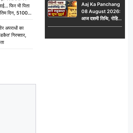
Aaj Ka Panchang
और करियर में सफलता?
कमाई… फिर भी पिता
08 August 2026:
े अंतिम दिन, 5100
आज दशमी तिथि, रोहिणी
संस्कार कर दीजिए
नक्षत्र और सर्वार्थसिद्धि
ीर अपराधों का
योग, जानें राहुकाल व
डकैत’ गिरफ्तार,
शुभ मुहूर्त
लता