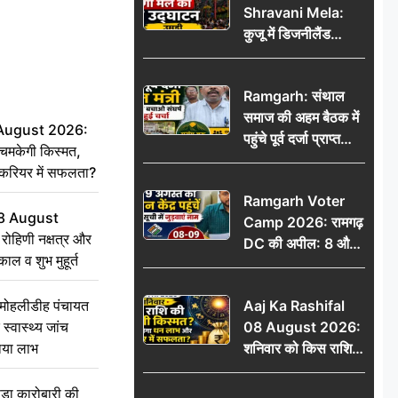
Shravani Mela:
कार्रवाई ठंडी!
कुजू में डिजनीलैंड
श्रावणी मेले का भव्य
उद्घाटन, उमड़ी लोगों
Ramgarh: संथाल
की भीड़
समाज की अहम बैठक में
 August 2026:
पहुंचे पूर्व दर्जा प्राप्त
चमकेगी किस्मत,
मंत्री, मरांग बुरू बचाओ
 करियर में सफलता?
संघर्ष पर हुई चर्चा
Ramgarh Voter
8 August
Camp 2026: रामगढ़
ोहिणी नक्षत्र और
DC की अपील: 8 और
ुकाल व शुभ मुहूर्त
9 अगस्त को मतदान
केंद्र पहुंचें, मतदाता सूची
े मोहलीडीह पंचायत
Aaj Ka Rashifal
में जुड़वाएं नाम
स्वास्थ्य जांच
08 August 2026:
ठाया लाभ
शनिवार को किस राशि
की चमकेगी किस्मत,
किसे मिलेगा धन लाभ
़ा कारोबारी की