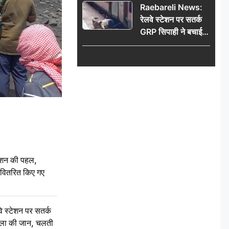
Raebareli News:
रेलवे स्टेशन पर सतर्क
GRP सिपाही ने बचाई
महिला की जान, चलती
ट्रेन में चढ़ते समय हुआ
हादसा टला; घटना
CCTV में कैद
ेशन की पहल,
ो वितरित किए गए
स्टेशन पर सतर्क
िला की जान, चलती