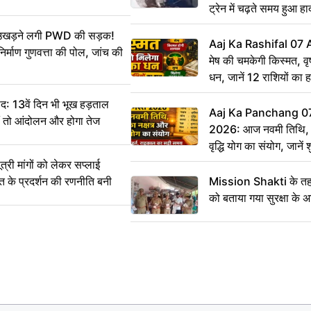
ट्रेन में चढ़ते समय हुआ 
CCTV में कैद
ं उखड़ने लगी PWD की सड़क!
Aaj Ka Rashifal 07
िर्माण गुणवत्ता की पोल, जांच की
मेष की चमकेगी किस्मत, व
धन, जानें 12 राशियों का 
: 13वें दिन भी भूख हड़ताल
Aaj Ka Panchang 0
ीं तो आंदोलन और होगा तेज
2026: आज नवमी तिथि, क
वृद्धि योग का संयोग, जानें श
का सही समय
ी मांगों को लेकर सप्लाई
्त के प्रदर्शन की रणनीति बनी
Mission Shakti के तहत
को बताया गया सुरक्षा के 