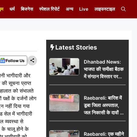
इम
धर्म
बिजनेस
स्पेशल रिपोर्ट
अन्य
Live
लाइफस्टाइल
Latest Stories
Follow Us
Dhanbad News:
भाजपा की समीक्षा बैठक
अपनी भागीदारी और
में संगठन विस्तार पर
की सूचना प्राप्त
मंथन, बीडीओ से
 हालात को संभालते
मिलकर सौंपा
Raebareli: बारिश में
क्षों के दर्जनों लोग
जनसमस्याओं का विवरण
डूबा जिला अस्पताल,
न नहीं दिया गया
जल निकासी के दावों की
ड सेल में भागीदारी
खुली पोल
 व्यवस्था से
के चालू होने के
Raebareli: एक महीने
और भागीदारी को