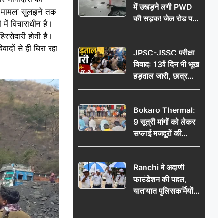
में उखड़ने लगी PWD
क्ष मामला सुलझने तक
की सड़क! जेल रोड पर
में विचाराधीन है।
गड्ढे ने खोली निर्माण
स्सेदारी होती है।
गुणवत्ता की पोल, जांच
ादों से ही घिरा रहा
JPSC-JSSC परीक्षा
की उठी मांग
विवाद: 13वें दिन भी भूख
हड़ताल जारी, छात्र
बोले- जांच नहीं तो
आंदोलन और होगा तेज
Bokaro Thermal:
9 सूत्री मांगों को लेकर
सप्लाई मजदूरों की
हुंकार, 12 अगस्त के
प्रदर्शन की रणनीति बनी
Ranchi में अदाणी
फाउंडेशन की पहल,
यातायात पुलिसकर्मियों
को वितरित किए गए छाते