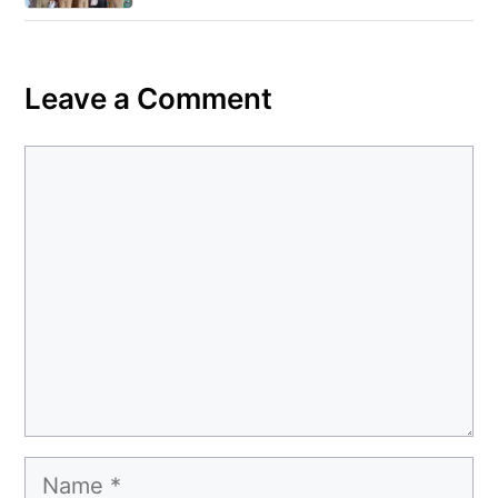
Leave a Comment
Comment
Name