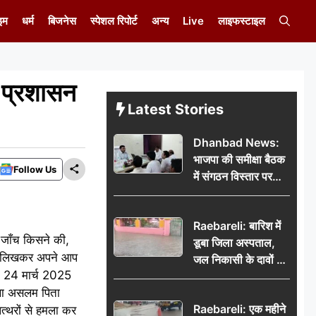
इम
धर्म
बिजनेस
स्पेशल रिपोर्ट
अन्य
Live
लाइफस्टाइल
ल प्रशासन
Latest Stories
Dhanbad News:
भाजपा की समीक्षा बैठक
Follow Us
में संगठन विस्तार पर
मंथन, बीडीओ से
मिलकर सौंपा
Raebareli: बारिश में
जनसमस्याओं का विवरण
 जाँच किसने की,
डूबा जिला अस्पताल,
े से लिखकर अपने आप
जल निकासी के दावों की
ि 24 मार्च 2025
खुली पोल
तथा असलम पिता
Raebareli: एक महीने
त्थरों से हमला कर