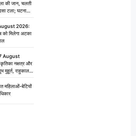
िला की जान, चलती
हादसा टला; घटना
 August 2026:
ृष को मिलेगा अटका
हाल
7 August
ृतिका नक्षत्र और
ुभ मुहूर्त, राहुकाल
 महिलाओं-बेटियों
अधिकार