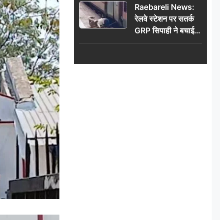
Raebareli News:
रेलवे स्टेशन पर सतर्क
GRP सिपाही ने बचाई
महिला की जान, चलती
ट्रेन में चढ़ते समय हुआ
हादसा टला; घटना
CCTV में कैद