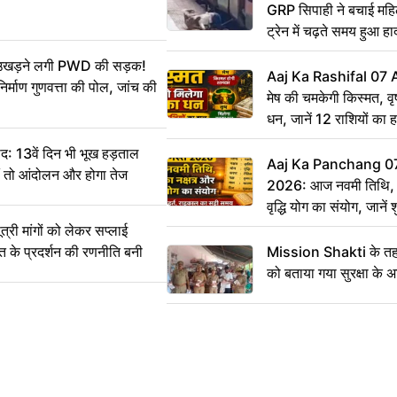
GRP सिपाही ने बचाई मह
ट्रेन में चढ़ते समय हुआ 
CCTV में कैद
ं उखड़ने लगी PWD की सड़क!
Aaj Ka Rashifal 07
िर्माण गुणवत्ता की पोल, जांच की
मेष की चमकेगी किस्मत, व
धन, जानें 12 राशियों का 
: 13वें दिन भी भूख हड़ताल
Aaj Ka Panchang 0
ीं तो आंदोलन और होगा तेज
2026: आज नवमी तिथि, क
वृद्धि योग का संयोग, जानें श
का सही समय
ी मांगों को लेकर सप्लाई
्त के प्रदर्शन की रणनीति बनी
Mission Shakti के तहत
को बताया गया सुरक्षा के 