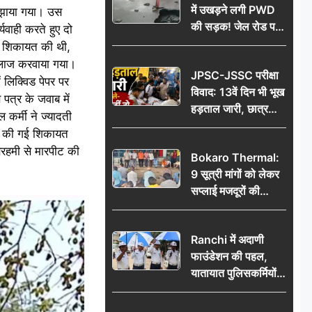
में उखड़ने लगी PWD
समझाया गया। उस
की सड़क! जेल रोड पर
वाही करते हुए दो
गड्ढे ने खोली निर्माण
ी शिकायत की थी,
गुणवत्ता की पोल, जांच
इलाज करवाया गया।
JPSC-JSSC परीक्षा
की उठी मांग
लिक्विड पेपर पर
विवाद: 13वें दिन भी भूख
 पत्र के जवाब में
हड़ताल जारी, छात्र
कर्मी ने ज्यादती
बोले- जांच नहीं तो
ें की गई शिकायत
आंदोलन और होगा तेज
ेरहमी से मारपीट की
Bokaro Thermal:
9 सूत्री मांगों को लेकर
सप्लाई मजदूरों की
हुंकार, 12 अगस्त के
प्रदर्शन की रणनीति बनी
Ranchi में अदाणी
फाउंडेशन की पहल,
यातायात पुलिसकर्मियों
को वितरित किए गए छाते