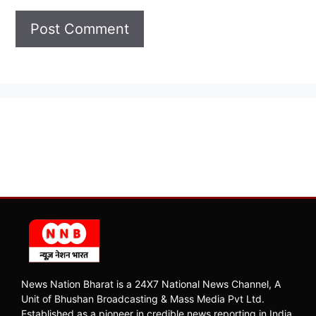
News Nation Bharat is a 24X7 National News Channel, A
Unit of Bhushan Broadcasting & Mass Media Pvt Ltd.
Established as a pioneer in credible news reporting in India,