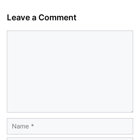
Leave a Comment
Comment
Name