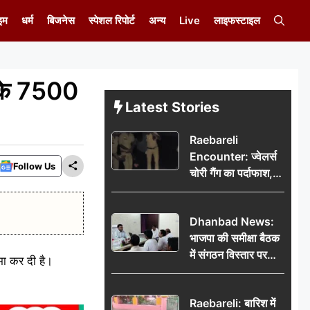
इम
धर्म
बिजनेस
स्पेशल रिपोर्ट
अन्य
Live
लाइफस्टाइल
ा के 7500
Latest Stories
Raebareli
Encounter: ज्वेलर्स
Follow Us
चोरी गैंग का पर्दाफाश,
पुलिस मुठभेड़ में दो
बदमाश घायल, 12.80
Dhanbad News:
किलो चांदी बरामद
भाजपा की समीक्षा बैठक
में संगठन विस्तार पर
मा कर दी है।
मंथन, बीडीओ से
मिलकर सौंपा
Raebareli: बारिश में
जनसमस्याओं का विवरण