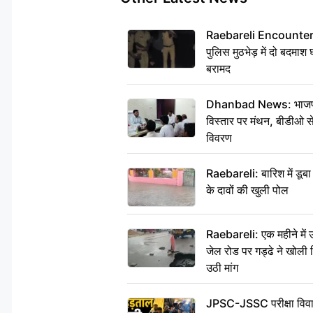
Raebareli Encounter: ज्व
पुलिस मुठभेड़ में दो बदमा
बरामद
Dhanbad News: भाजपा की
विस्तार पर मंथन, बीडीओ 
विवरण
Raebareli: बारिश में डू
के दावों की खुली पोल
Raebareli: एक महीने मे
जेल रोड पर गड्ढे ने खोली न
उठी मांग
JPSC-JSSC परीक्षा विवाद