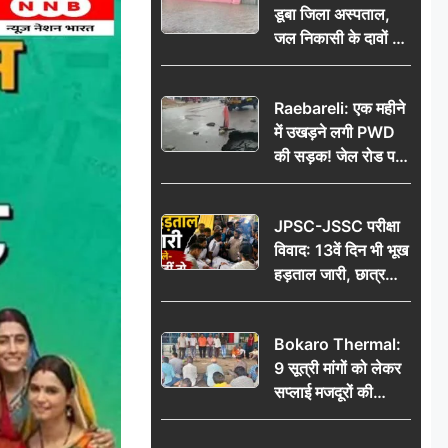
डूबा जिला अस्पताल,
जल निकासी के दावों की
खुली पोल
Raebareli: एक महीने
में उखड़ने लगी PWD
की सड़क! जेल रोड पर
गड्ढे ने खोली निर्माण
गुणवत्ता की पोल, जांच
JPSC-JSSC परीक्षा
की उठी मांग
विवाद: 13वें दिन भी भूख
हड़ताल जारी, छात्र
बोले- जांच नहीं तो
आंदोलन और होगा तेज
Bokaro Thermal:
9 सूत्री मांगों को लेकर
सप्लाई मजदूरों की
हुंकार, 12 अगस्त के
प्रदर्शन की रणनीति बनी