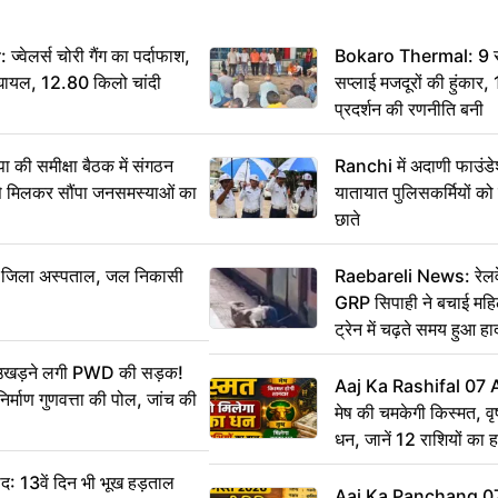
ेलर्स चोरी गैंग का पर्दाफाश,
Bokaro Thermal: 9 सूत्
श घायल, 12.80 किलो चांदी
सप्लाई मजदूरों की हुंकार,
प्रदर्शन की रणनीति बनी
 समीक्षा बैठक में संगठन
Ranchi में अदाणी फाउंड
से मिलकर सौंपा जनसमस्याओं का
यातायात पुलिसकर्मियों क
छाते
बा जिला अस्पताल, जल निकासी
Raebareli News: रेलवे 
GRP सिपाही ने बचाई मह
ट्रेन में चढ़ते समय हुआ 
CCTV में कैद
ं उखड़ने लगी PWD की सड़क!
Aaj Ka Rashifal 07
िर्माण गुणवत्ता की पोल, जांच की
मेष की चमकेगी किस्मत, व
धन, जानें 12 राशियों का 
: 13वें दिन भी भूख हड़ताल
Aaj Ka Panchang 0