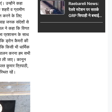
ं। उन्होंने कहा
Raebareli News:
ि शहरी व ग्रामीण
रेलवे स्टेशन पर सतर्क
GRP सिपाही ने बचाई
ान करने के लिए
महिला की जान, चलती
वाह जनक संदेशों से
ट्रेन में चढ़ते समय हुआ
ाल ने कहा कि विगत
हादसा टला; घटना
िला प्रशासन के साथ
CCTV में कैद
 कि ड्रोन कैमरों की
 कि किसी भी धार्मिक
त पालन करना हम सभी
ले ली जाए। कानून
ल्ल कुमार त्रिपाठी,
स्थित रहें।