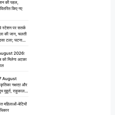
ेशन की पहल,
ो वितरित किए गए
स्टेशन पर सतर्क
िला की जान, चलती
हादसा टला; घटना
 August 2026:
ृष को मिलेगा अटका
हाल
7 August
ृतिका नक्षत्र और
ुभ मुहूर्त, राहुकाल
 महिलाओं-बेटियों
अधिकार