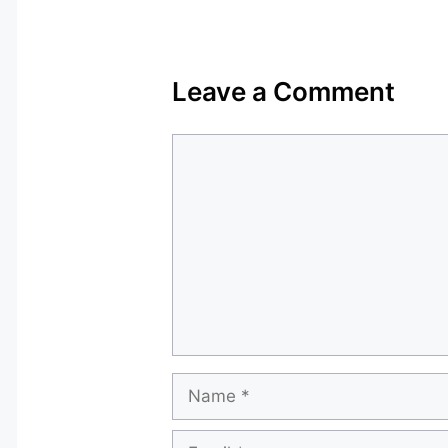
Leave a Comment
Comment
Name
Email