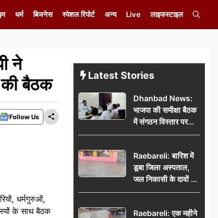
इम
धर्म
बिजनेस
स्पेशल रिपोर्ट
अन्य
Live
लाइफस्टाइल
ी ने
Latest Stories
थ की बैठक
Dhanbad News:
भाजपा की समीक्षा बैठक
Follow Us
में संगठन विस्तार पर
मंथन, बीडीओ से
मिलकर सौंपा
Raebareli: बारिश में
जनसमस्याओं का विवरण
डूबा जिला अस्पताल,
जल निकासी के दावों की
खुली पोल
ों, धर्मगुरुओं,
्यों के साथ बैठक
Raebareli: एक महीने