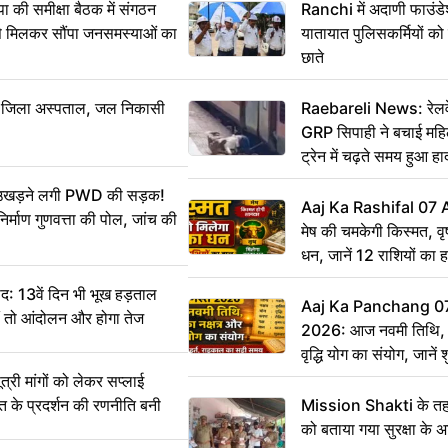
 समीक्षा बैठक में संगठन
Ranchi में अदाणी फाउंड
से मिलकर सौंपा जनसमस्याओं का
यातायात पुलिसकर्मियों क
छाते
बा जिला अस्पताल, जल निकासी
Raebareli News: रेलवे 
GRP सिपाही ने बचाई मह
ट्रेन में चढ़ते समय हुआ 
CCTV में कैद
ं उखड़ने लगी PWD की सड़क!
Aaj Ka Rashifal 07
िर्माण गुणवत्ता की पोल, जांच की
मेष की चमकेगी किस्मत, व
धन, जानें 12 राशियों का 
: 13वें दिन भी भूख हड़ताल
Aaj Ka Panchang 0
ीं तो आंदोलन और होगा तेज
2026: आज नवमी तिथि, क
वृद्धि योग का संयोग, जानें श
का सही समय
ी मांगों को लेकर सप्लाई
्त के प्रदर्शन की रणनीति बनी
Mission Shakti के तहत
को बताया गया सुरक्षा के 