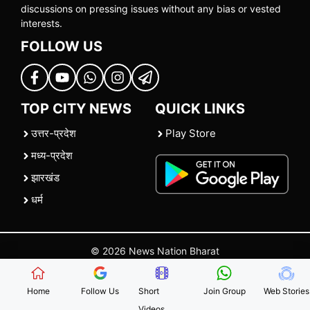
discussions on pressing issues without any bias or vested
interests.
FOLLOW US
TOP CITY NEWS
QUICK LINKS
उत्तर-प्रदेश
Play Store
मध्य-प्रदेश
झारखंड
धर्म
© 2026 News Nation Bharat
Home
|
About US
|
Contact Us
|
Policies
|
Terms and Conditions
Home
Follow Us
Short
Join Group
Web Stories
Videos