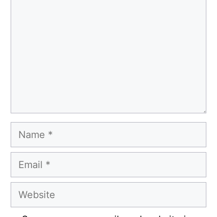
Name
Email
Website