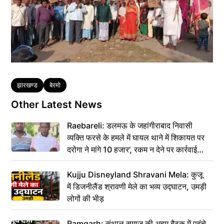
Tags
झारखण्ड
बेरमो
Other Latest News
Raebareli: डलमऊ के जहांगीराबाद निवासी
व्यक्ति फरसे के हमले में घायल थाने में शिकायत पर
दरोगा ने मांगे 10 हजार’, रकम न देने पर कार्रवाई
ठंडी!
Kujju Disneyland Shravani Mela: कुजू
में डिजनीलैंड श्रावणी मेले का भव्य उद्घाटन, उमड़ी
लोगों की भीड़
Ramgarh: संथाल समाज की अहम बैठक में पहुंचे