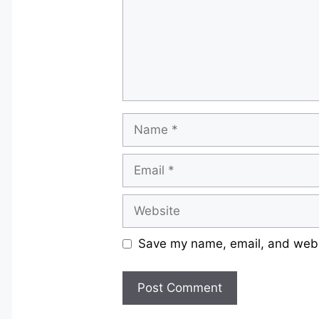
Name
Email
Website
Save my name, email, and websi