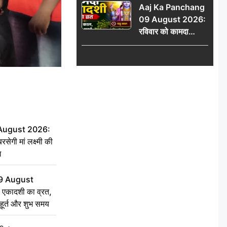
Aaj Ka Panchang
योग
09 August 2026:
रविवार को कामदा
एकादशी का व्रत, जानें
राहु काल, अभिजीत मुहूर्त
और शुभ समय
 August 2026:
सेगी मां लक्ष्मी की
ग
9 August
 एकादशी का व्रत,
ुहूर्त और शुभ समय