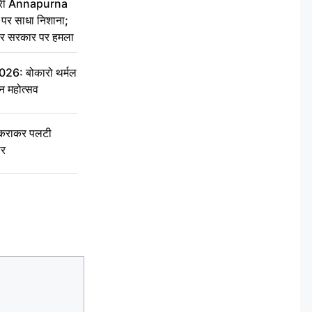
 मंत्री Annapurna
र साधा निशाना;
ेकर सरकार पर हमला
6: बोकारो थर्मल
वन महोत्सव
टकराकर पलटी
ार