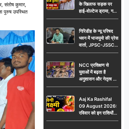
के खिलाफ सड़क पर
र, संतोष कुमार,
आभार
हाई-वोल्टेज ड्रामा, गर्दन
ला पुरुष उपस्थित
पर चाकू रख बोला- CM
को बुलाओ; Video
गिरिडीह के न्यू परिषद
वायरल
भवन में भाजयुमो की प्रेस
वार्ता, JPSC-JSSC
पेपर लीक के विरोध में
10 अगस्त को
NCC प्रशिक्षण से
विधानसभा घेराव का
युवाओं में बढ़ता है
ऐलान
अनुशासन और नेतृत्व का
गुण: डॉ. जी.एन. खान
Aaj Ka Rashifal
09 August 2026:
रविवार को इन राशियों
पर बरसेगी मां लक्ष्मी की
कृपा, धन लाभ के बनेंगे