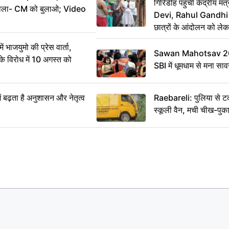
गिरिडीह पहुंचीं केंद्रीय
ख बोला- CM को बुलाओ; Video
Devi, Rahul Gandhi प
छात्रों के आंदोलन को ल
ं भाजयुमो की प्रेस वार्ता,
Sawan Mahotsav 202
विरोध में 10 अगस्त को
SBI में धूमधाम से मना सा
ं बढ़ता है अनुशासन और नेतृत्व
Raebareli: पुलिया से 
स्कूली वैन, मची चीख-पुक