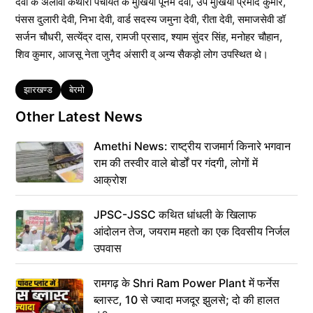
देवी के अलावा कथारा पंचायत के मुखिया पूनम देवी, उप मुखिया प्रमोद कुमार,
पंसस दुलारी देवी, निभा देवी, वार्ड सदस्य जमुना देवी, रीता देवी, समाजसेवी डॉ
सर्जन चौधरी, सत्येंद्र दास, रामजी प्रसाद, श्याम सुंदर सिंह, मनोहर चौहान,
शिव कुमार, आजसू नेता जुनैद अंसारी व् अन्य सैकड़ो लोग उपस्थित थे।
Tags
झारखण्ड
बेरमो
Other Latest News
Amethi News: राष्ट्रीय राजमार्ग किनारे भगवान
राम की तस्वीर वाले बोर्डों पर गंदगी, लोगों में
आक्रोश
JPSC-JSSC कथित धांधली के खिलाफ
आंदोलन तेज, जयराम महतो का एक दिवसीय निर्जल
उपवास
रामगढ़ के Shri Ram Power Plant में फर्नेस
ब्लास्ट, 10 से ज्यादा मजदूर झुलसे; दो की हालत