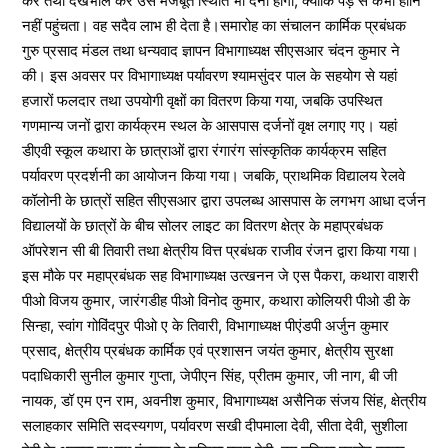
कर तथा देखभाल कर उसे मजबूत स्थिति भी देना होगा, क्योंकि पेड़ से कभी हानि
नहीं पहुंचता। वह सदैव लाभ ही देता है।समारोह का संचालन कार्मिक प्रबंधक
गुरु प्रसाद मंडल तथा धन्यवाद ज्ञापन विभागाध्यक्ष सीएसआर चंदन कुमार ने
की। इस अवसर पर विभागाध्यक्ष पर्यावरण श्यामसुंदर पाल के सहयोग से यहां
हजारों फलदार तथा उपयोगी वृक्षों का वितरण किया गया, जबकि उपस्थित
गणमान्य जनों द्वारा कार्यक्रम स्थल के आसपास दर्जनों वृक्ष लगाए गए। यहां
डीएवी स्कूल कथारा के छात्राओं द्वारा रंगारंग सांस्कृतिक कार्यक्रम सहित
पर्यावरण प्रदर्शनी का आयोजन किया गया। जबकि, प्राथमिक विद्यालय रेलवे
कॉलोनी के छात्रों सहित सीएसआर द्वारा उपलब्ध आसपास के लगभग आधा दर्जन
विद्यालयों के छात्रों के बीच सोलर लाइट का वितरण क्षेत्र के महाप्रबंधक
ऑपरेशन सी बी तिवारी तथा क्षेत्रीय वित्त प्रबंधक राजीव रंजन द्वारा किया गया।
इस मौके पर महाप्रबंधक सह विभागाध्यक्ष उत्खनन जे एस पैकरा, कथारा वाशरी
पीओ विजय कुमार, जारंगडीह पीओ विनोद कुमार, कथारा कोलियरी पीओ डी के
सिन्हा, स्वांग गोविंदपुर पीओ ए के तिवारी, विभागाध्यक्ष पीएंडपी अर्जुन कुमार
प्रसाद, क्षेत्रीय प्रबंधक कार्मिक एवं प्रशासन जयंत कुमार, क्षेत्रीय सुरक्षा
पदाधिकारी सुनील कुमार गुप्ता, जेपीएन सिंह, प्रीतम कुमार, जी नाग, बी जी
नायक, डॉ एम एन राम, अवनीश कुमार, विभागाध्यक्ष असैनिक संजय सिंह, क्षेत्रीय
सलाहकार समिति सदस्यगण, पर्यावरण सखी दीपमाला देवी, सीता देवी, सुशीला