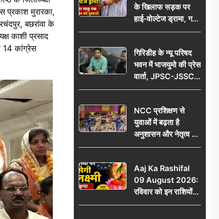
के खिलाफ सड़क पर
आभार
ेस प्रकाश मुरारका,
हाई-वोल्टेज ड्रामा, गर्दन
हरचंदपुर, बछरांवा के
पर चाकू रख बोला- CM
्यक्ष काशी प्रसाद
को बुलाओ; Video
ल 14 कांग्रेस
गिरिडीह के न्यू परिषद
वायरल
भवन में भाजयुमो की प्रेस
वार्ता, JPSC-JSSC
पेपर लीक के विरोध में
10 अगस्त को
NCC प्रशिक्षण से
विधानसभा घेराव का
युवाओं में बढ़ता है
ऐलान
अनुशासन और नेतृत्व का
गुण: डॉ. जी.एन. खान
Aaj Ka Rashifal
09 August 2026:
रविवार को इन राशियों
पर बरसेगी मां लक्ष्मी की
कृपा, धन लाभ के बनेंगे