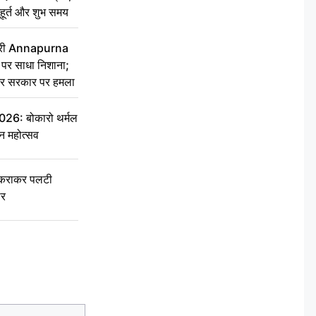
ुहूर्त और शुभ समय
 मंत्री Annapurna
र साधा निशाना;
ेकर सरकार पर हमला
6: बोकारो थर्मल
वन महोत्सव
टकराकर पलटी
ार