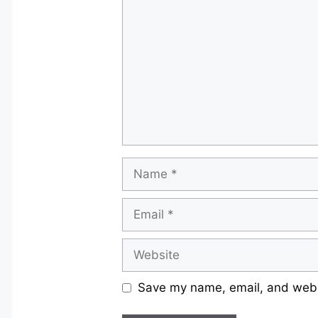
Name
Email
Website
Save my name, email, and websi