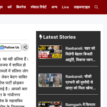
इम
धर्म
बिजनेस
स्पेशल रिपोर्ट
अन्य
Live
लाइफस्टाइल
Latest Stories
Follow Us
Raebareli: शहर को
मिलेगी बेहतर बिजली
ै। यह वही डलिया हैं।
आपूर्ति, विकास भवन
ाजपा में शामिल हो
परिसर में करोड़ों से
मलों में संलिप्त लोग
बनेगा पावर प्लांट
Raebareli: चौकी
ग लेकर बेदाग साबित
प्रभारी की मुस्तैदी से
ेस पार्टी छोड़कर
छात्र को मिला खोया
दिलाई है। आपको बता
बैग, जरूरी दस्तावेज
र के गांधीनगर
सुरक्षित पाकर छात्र ने
्रेस के महासचिव
Ramgarh में सिस्टम
पुलिस टीम का जताया
ोष्ठ के जिलाध्यक्ष