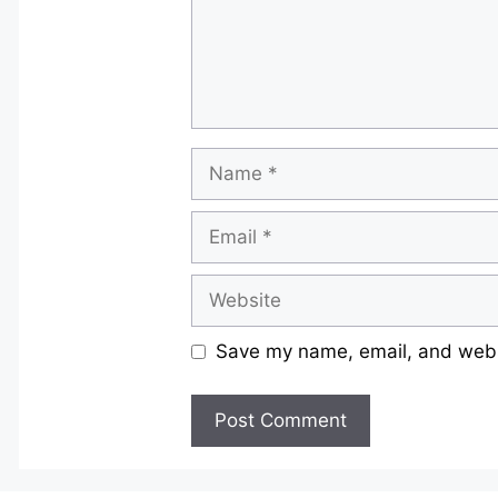
Name
Email
Website
Save my name, email, and websi