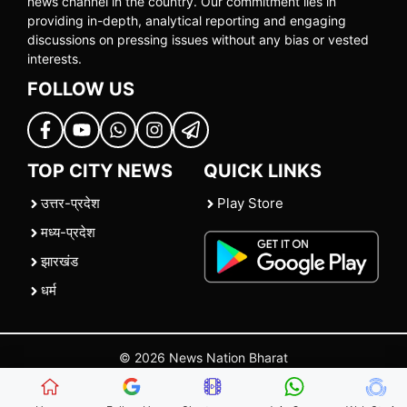
news channel in the country. Our commitment lies in
providing in-depth, analytical reporting and engaging
discussions on pressing issues without any bias or vested
interests.
FOLLOW US
TOP CITY NEWS
QUICK LINKS
उत्तर-प्रदेश
Play Store
मध्य-प्रदेश
झारखंड
धर्म
© 2026 News Nation Bharat
Home
|
About US
|
Contact Us
|
Policies
|
Terms and Conditions