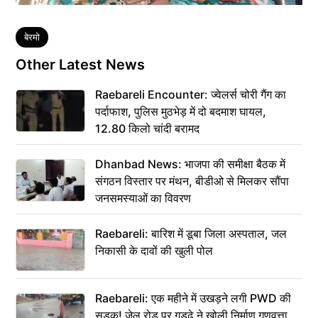
Tags
बेरमो
Other Latest News
Raebareli Encounter: ज्वेलर्स चोरी गैंग का
पर्दाफाश, पुलिस मुठभेड़ में दो बदमाश घायल,
12.80 किलो चांदी बरामद
Dhanbad News: भाजपा की समीक्षा बैठक में
संगठन विस्तार पर मंथन, बीडीओ से मिलकर सौंपा
जनसमस्याओं का विवरण
Raebareli: बारिश में डूबा जिला अस्पताल, जल
निकासी के दावों की खुली पोल
Raebareli: एक महीने में उखड़ने लगी PWD की
सड़क! जेल रोड पर गड्ढे ने खोली निर्माण गुणवत्ता