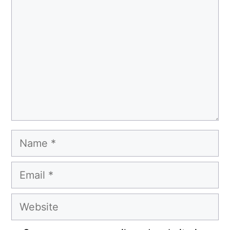
Name
Email
Website