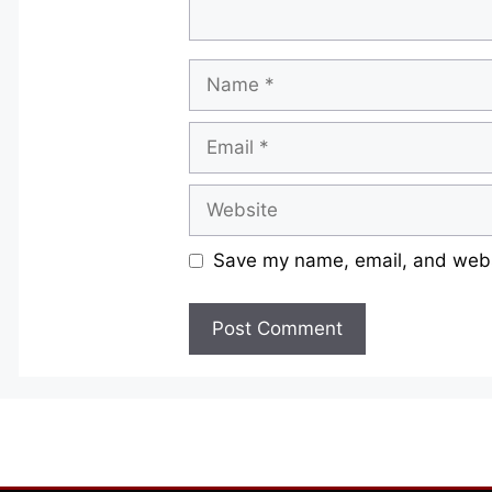
Name
Email
Website
Save my name, email, and websi