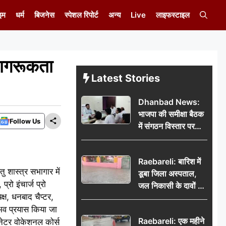
इम
धर्म
बिजनेस
स्पेशल रिपोर्ट
अन्य
Live
लाइफस्टाइल
 जागरूकता
Latest Stories
Dhanbad News:
भाजपा की समीक्षा बैठक
Follow Us
में संगठन विस्तार पर
मंथन, बीडीओ से
मिलकर सौंपा
Raebareli: बारिश में
जनसमस्याओं का विवरण
तु शास्त्र सभागार में
डूबा जिला अस्पताल,
्रो इंचार्ज प्रो
जल निकासी के दावों की
्ष, धनबाद चैप्टर,
खुली पोल
संभव प्रयास किया जा
Raebareli: एक महीने
िनेटर वोकेशनल कोर्स