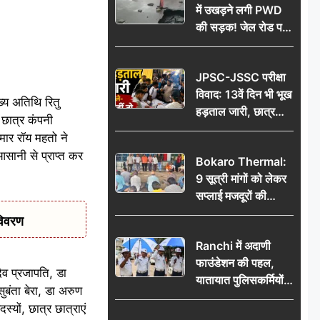
में उखड़ने लगी PWD
की सड़क! जेल रोड पर
गड्ढे ने खोली निर्माण
गुणवत्ता की पोल, जांच
JPSC-JSSC परीक्षा
की उठी मांग
विवाद: 13वें दिन भी भूख
्य अतिथि रितु
हड़ताल जारी, छात्र
े छात्र कंपनी
बोले- जांच नहीं तो
मार रॉय महतो ने
आंदोलन और होगा तेज
आसानी से प्राप्त कर
Bokaro Thermal:
9 सूत्री मांगों को लेकर
सप्लाई मजदूरों की
हुंकार, 12 अगस्त के
विवरण
प्रदर्शन की रणनीति बनी
Ranchi में अदाणी
फाउंडेशन की पहल,
देव प्रजापति, डा
यातायात पुलिसकर्मियों
सुबंता बेरा, डा अरुण
को वितरित किए गए छाते
्यों, छात्र छात्राएं