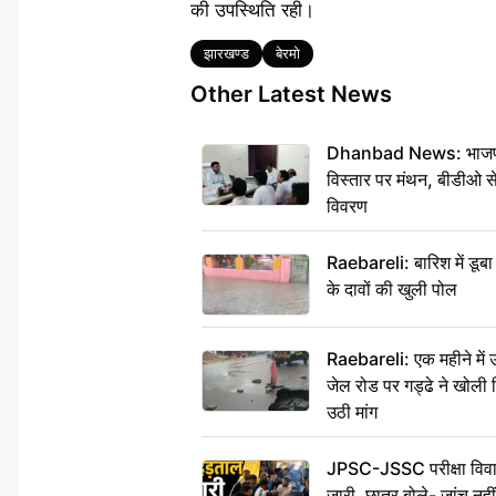
की उपस्थिति रही।
Tags
झारखण्ड
बेरमो
Other Latest News
Dhanbad News: भाजपा की
विस्तार पर मंथन, बीडीओ 
विवरण
Raebareli: बारिश में डू
के दावों की खुली पोल
Raebareli: एक महीने मे
जेल रोड पर गड्ढे ने खोली न
उठी मांग
JPSC-JSSC परीक्षा विवाद
जारी, छात्र बोले- जांच नह