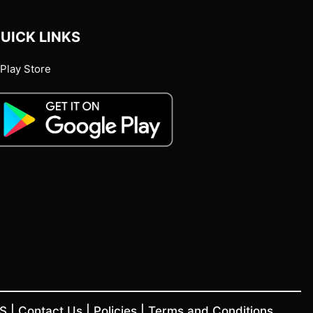
UICK LINKS
Play Store
US
|
Contact Us
|
Policies
|
Terms and Conditions