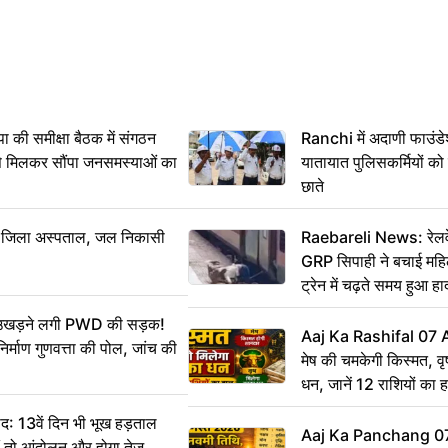
 समीक्षा बैठक में संगठन
Ranchi में अदाणी फाउंड
से मिलकर सौंपा जनसमस्याओं का
यातायात पुलिसकर्मियों क
छाते
बा जिला अस्पताल, जल निकासी
Raebareli News: रेलवे 
GRP सिपाही ने बचाई मह
ट्रेन में चढ़ते समय हुआ 
CCTV में कैद
ं उखड़ने लगी PWD की सड़क!
Aaj Ka Rashifal 07
िर्माण गुणवत्ता की पोल, जांच की
मेष की चमकेगी किस्मत, व
धन, जानें 12 राशियों का 
: 13वें दिन भी भूख हड़ताल
Aaj Ka Panchang 0
ीं तो आंदोलन और होगा तेज