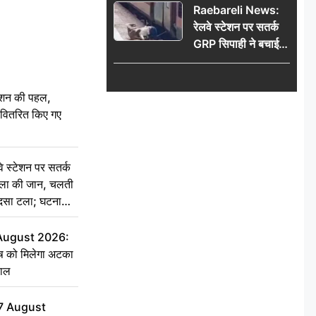
Raebareli News:
रेलवे स्टेशन पर सतर्क
GRP सिपाही ने बचाई
महिला की जान, चलती
ट्रेन में चढ़ते समय हुआ
हादसा टला; घटना
ेशन की पहल,
CCTV में कैद
ो वितरित किए गए
स्टेशन पर सतर्क
िला की जान, चलती
हादसा टला; घटना
 August 2026:
ृष को मिलेगा अटका
हाल
7 August