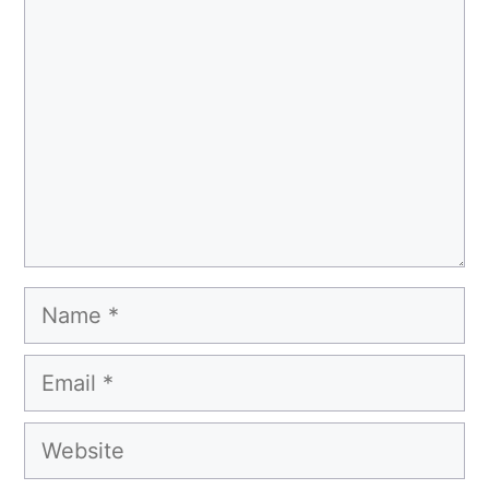
Name
Email
Website