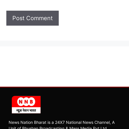
News Nation Bharat is a 24X7 National News Channel, A
Unit of Bhushan Broadcasting & Mass Media Pvt Ltd.