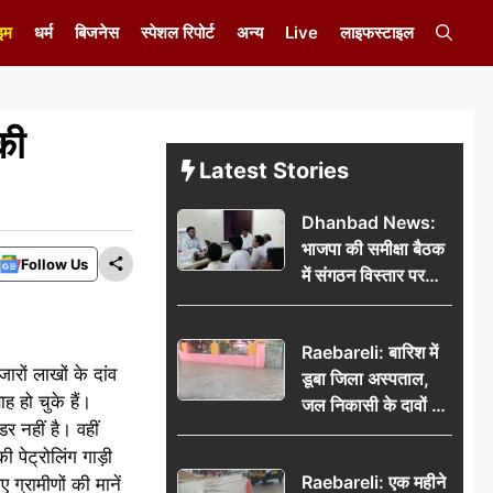
इम
धर्म
बिजनेस
स्पेशल रिपोर्ट
अन्य
Live
लाइफस्टाइल
की
Latest Stories
Dhanbad News:
भाजपा की समीक्षा बैठक
Follow Us
में संगठन विस्तार पर
मंथन, बीडीओ से
मिलकर सौंपा
Raebareli: बारिश में
जनसमस्याओं का विवरण
ारों लाखों के दांव
डूबा जिला अस्पताल,
ह हो चुके हैं।
जल निकासी के दावों की
र नहीं है। वहीं
खुली पोल
 पेट्रोलिंग गाड़ी
Raebareli: एक महीने
 ग्रामीणों की मानें