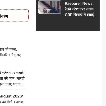
Raebareli News:
रेलवे स्टेशन पर सतर्क
GRP सिपाही ने बचाई
विवरण
महिला की जान, चलती
ट्रेन में चढ़ते समय हुआ
हादसा टला; घटना
CCTV में कैद
ेशन की पहल,
ो वितरित किए गए
स्टेशन पर सतर्क
िला की जान, चलती
हादसा टला; घटना
 August 2026:
ृष को मिलेगा अटका