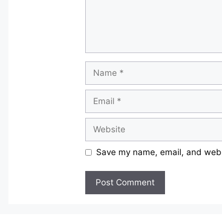
Name
Email
Website
Save my name, email, and websi