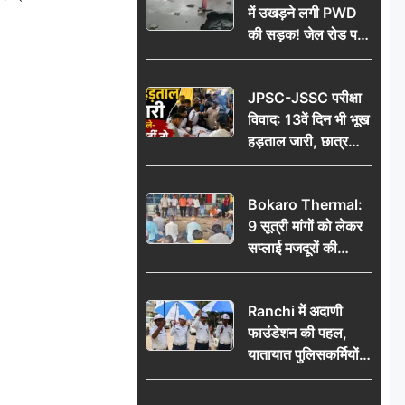
में उखड़ने लगी PWD
की सड़क! जेल रोड पर
गड्ढे ने खोली निर्माण
गुणवत्ता की पोल, जांच
JPSC-JSSC परीक्षा
की उठी मांग
विवाद: 13वें दिन भी भूख
हड़ताल जारी, छात्र
बोले- जांच नहीं तो
आंदोलन और होगा तेज
Bokaro Thermal:
9 सूत्री मांगों को लेकर
सप्लाई मजदूरों की
हुंकार, 12 अगस्त के
प्रदर्शन की रणनीति बनी
Ranchi में अदाणी
फाउंडेशन की पहल,
यातायात पुलिसकर्मियों
को वितरित किए गए छाते