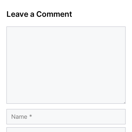
Leave a Comment
Comment
Name
Email