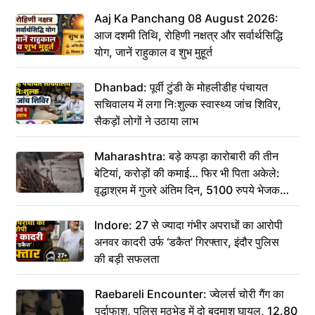
Aaj Ka Panchang 08 August 2026:
आज दशमी तिथि, रोहिणी नक्षत्र और सर्वार्थसिद्धि
योग, जानें राहुकाल व शुभ मुहूर्त
Dhanbad: पूर्वी टुंडी के मोहलीडीह पंचायत
सचिवालय में लगा निःशुल्क स्वास्थ्य जांच शिविर,
सैकड़ों लोगों ने उठाया लाभ
Maharashtra: बड़े कपड़ा कारोबारी की तीन
बेटियां, करोड़ों की कमाई… फिर भी पिता अकेले:
वृद्धाश्रम में गुजरे अंतिम दिन, 5100 रुपये भेजकर
कहा– अंतिम संस्कार कर दीजिए हम नहीं आ पाएंगे
Indore: 27 से ज्यादा गंभीर अपराधों का आरोपी
अनवर कादरी उर्फ ‘डकैत’ गिरफ्तार, इंदौर पुलिस
की बड़ी सफलता
Raebareli Encounter: ज्वेलर्स चोरी गैंग का
पर्दाफाश, पुलिस मुठभेड़ में दो बदमाश घायल, 12.80