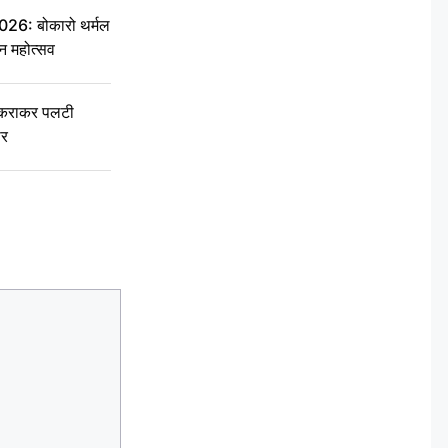
6: बोकारो थर्मल
वन महोत्सव
टकराकर पलटी
ार