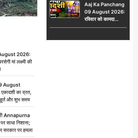
Aaj Ka Panchang
योग
09 August 2026:
रविवार को कामदा
एकादशी का व्रत, जानें
राहु काल, अभिजीत मुहूर्त
और शुभ समय
 August 2026:
सेगी मां लक्ष्मी की
ग
9 August
 एकादशी का व्रत,
ुहूर्त और शुभ समय
 मंत्री Annapurna
र साधा निशाना;
ेकर सरकार पर हमला