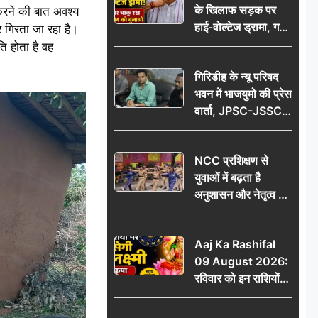
के खिलाफ सड़क पर
करने की बात अवश्य
आभार
हाई-वोल्टेज ड्रामा, गर्दन
र गिरता जा रहा है।
पर चाकू रख बोला- CM
ि होता है वह
को बुलाओ; Video
गिरिडीह के न्यू परिषद
वायरल
भवन में भाजयुमो की प्रेस
वार्ता, JPSC-JSSC
पेपर लीक के विरोध में
10 अगस्त को
NCC प्रशिक्षण से
विधानसभा घेराव का
युवाओं में बढ़ता है
ऐलान
अनुशासन और नेतृत्व का
गुण: डॉ. जी.एन. खान
Aaj Ka Rashifal
09 August 2026:
रविवार को इन राशियों
पर बरसेगी मां लक्ष्मी की
कृपा, धन लाभ के बनेंगे