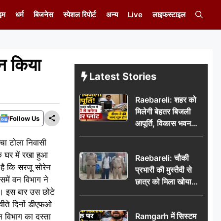
इम
धर्म
बिजनेस
स्पेशल रिपोर्ट
अन्य
Live
लाइफस्टाइल
ान किया
Latest Stories
Raebareli: शहर को
मिलेगी बेहतर बिजली
Follow Us
आपूर्ति, विकास भवन
परिसर में करोड़ों से
कोचा टोला निवासी
बनेगा पावर प्लांट
ि घर में रखा हुआ
Raebareli: चौकी
है कि सरजू सोरेन
प्रभारी की मुस्तैदी से
समें वन विभाग ने
छात्र को मिला खोया
ा। इस बार उस छोटे
बैग, जरूरी दस्तावेज
 वीते दिनों डीएफओ
सुरक्षित पाकर छात्र ने
Ramgarh में सिस्टम
वन विभाग का दस्ता
पुलिस टीम का जताया