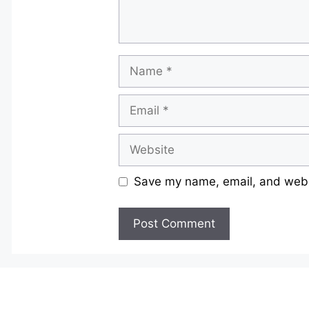
Name
Email
Website
Save my name, email, and websi