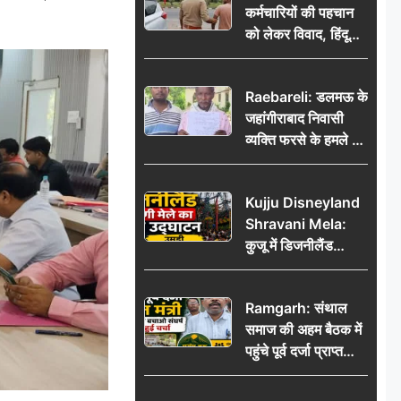
कर्मचारियों की पहचान
को लेकर विवाद, हिंदू
सुरक्षा संगठन ने उठाए
सवाल; प्रशासन से जांच
Raebareli: डलमऊ के
की मांग
जहांगीराबाद निवासी
व्यक्ति फरसे के हमले में
घायल थाने में शिकायत
पर दरोगा ने मांगे 10
Kujju Disneyland
हजार’, रकम न देने पर
Shravani Mela:
कार्रवाई ठंडी!
कुजू में डिजनीलैंड
श्रावणी मेले का भव्य
उद्घाटन, उमड़ी लोगों
Ramgarh: संथाल
की भीड़
समाज की अहम बैठक में
पहुंचे पूर्व दर्जा प्राप्त
मंत्री, मरांग बुरू बचाओ
संघर्ष पर हुई चर्चा