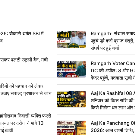
बोकारो थर्मल SBI में
Ramgarh: संथाल समाज 
सव
पहुंचे पूर्व दर्जा प्राप्त मंत
संघर्ष पर हुई चर्चा
राकर पलटी स्कूली वैन, मची
Ramgarh Voter Camp
DC की अपील: 8 और 9 अ
केंद्र पहुंचें, मतदाता सूची म
ारियों की पहचान को लेकर
 ने उठाए सवाल; प्रशासन से जांच
Aaj Ka Rashifal 08
शनिवार को किस राशि की 
किसे मिलेगा धन लाभ और
गीराबाद निवासी व्यक्ति फरसे
िकायत पर दरोगा ने मांगे 10
Aaj Ka Panchang 0
ाई ठंडी!
2026: आज दशमी तिथि, र