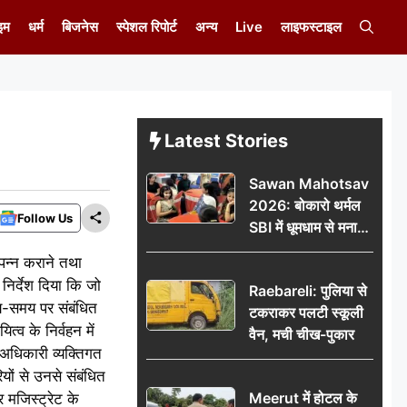
इम
धर्म
बिजनेस
स्पेशल रिपोर्ट
अन्य
Live
लाइफस्टाइल
Latest Stories
Sawan Mahotsav
2026: बोकारो थर्मल
Follow Us
SBI में धूमधाम से मना
सावन महोत्सव
ंपन्न कराने तथा
निर्देश दिया कि जो
Raebareli: पुलिया से
समय-समय पर संबंधित
टकराकर पलटी स्कूली
्व के निर्वहन में
वैन, मची चीख-पुकार
 अधिकारी व्यक्तिगत
यों से उनसे संबंधित
Meerut में होटल के
 मजिस्ट्रेट के