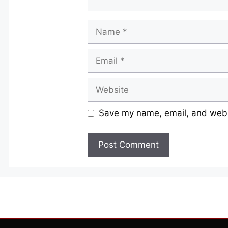
Name
Email
Website
Save my name, email, and websi