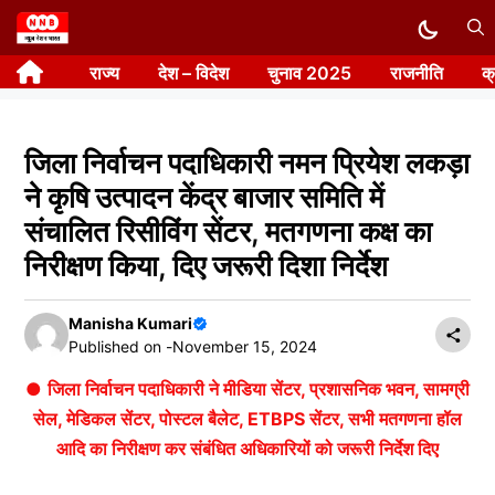
Skip
to
राज्य
देश – विदेश
चुनाव 2025
राजनीति
क
content
जिला निर्वाचन पदाधिकारी नमन प्रियेश लकड़ा
ने कृषि उत्पादन केंद्र बाजार समिति में
संचालित रिसीविंग सेंटर, मतगणना कक्ष का
निरीक्षण किया, दिए जरूरी दिशा निर्देश
Manisha Kumari
Published on -
November 15, 2024
●
जिला निर्वाचन पदाधिकारी ने मीडिया सेंटर, प्रशासनिक भवन, सामग्री
सेल, मेडिकल सेंटर, पोस्टल बैलेट, ETBPS सेंटर, सभी मतगणना हॉल
आदि का निरीक्षण कर संबंधित अधिकारियों को जरूरी निर्देश दिए