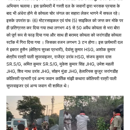
अभियान चलाया। इस छापेमारी में गस्ती दल के जवानों द्वारा भरसक प्रयास के
बाद भी अंधेरा होने से कोयला चोर जंगल का सहारा लेकर भागने में सफल रहे।
इसके उपरांत छः (6) मोटरसाइकल एवं पांच (5) साइकिल को जप्त कर मोके पर
ही छतिग्रस्त कर दिया गया तथा लगभग 45 से 50 अवैध कोयला से भरा बोरा
को पूर्ण रूप से फाड़ दिया गया और साथ ही बरामद कोयला को जरांगडीह कोयला
स्टॉक में गिरा दिया गया । जिसका वजन लगभग 3 टन होगा। इस छापेमारी दल
मे इबरार हुसैन (क्षेत्रिय सुरक्षा प्रभारी), देवांसु कुमार HSG, अशोक कुमार
क्षेत्रीय रात्री पाली सुपरवाइजर, राजेंद्र उरांव HSG, संजय कुमार दास
SR.S/G, अमित कुमार SR.S/G, मुकेश कुमार सिंह JHG, उमेश महली
JHG, शिव नाथ उरांव JHG, सोहन मुंडा JHG, हेलारियस कुजुर जरांगडीह
कोलियरी प्रभारी एवं अन्य जवान कार्तिक मांझी कथारा कोलियरी रात्री पाली
सुपरवाइजर एवं अन्य जवान भी शामिल थे।