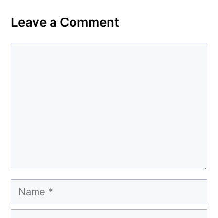
Leave a Comment
Comment
Name
Email