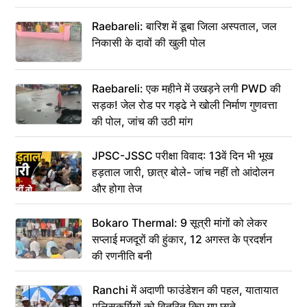
Raebareli: बारिश में डूबा जिला अस्पताल, जल
निकासी के दावों की खुली पोल
Raebareli: एक महीने में उखड़ने लगी PWD की
सड़क! जेल रोड पर गड्ढे ने खोली निर्माण गुणवत्ता
की पोल, जांच की उठी मांग
JPSC-JSSC परीक्षा विवाद: 13वें दिन भी भूख
हड़ताल जारी, छात्र बोले- जांच नहीं तो आंदोलन
और होगा तेज
Bokaro Thermal: 9 सूत्री मांगों को लेकर
सप्लाई मजदूरों की हुंकार, 12 अगस्त के प्रदर्शन
की रणनीति बनी
Ranchi में अदाणी फाउंडेशन की पहल, यातायात
पुलिसकर्मियों को वितरित किए गए छाते