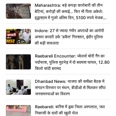
Maharashtra: बड़े कपड़ा कारोबारी की तीन
बेटियां, करोड़ों की कमाई… फिर भी पिता अकेले:
वृद्धाश्रम में गुजरे अंतिम दिन, 5100 रुपये भेजकर
कहा– अंतिम संस्कार कर दीजिए हम नहीं आ पाएंगे
Indore: 27 से ज्यादा गंभीर अपराधों का आरोपी
अनवर कादरी उर्फ ‘डकैत’ गिरफ्तार, इंदौर पुलिस
की बड़ी सफलता
Raebareli Encounter: ज्वेलर्स चोरी गैंग का
पर्दाफाश, पुलिस मुठभेड़ में दो बदमाश घायल, 12.80
किलो चांदी बरामद
Dhanbad News: भाजपा की समीक्षा बैठक में
संगठन विस्तार पर मंथन, बीडीओ से मिलकर सौंपा
जनसमस्याओं का विवरण
Raebareli: बारिश में डूबा जिला अस्पताल, जल
निकासी के दावों की खुली पोल