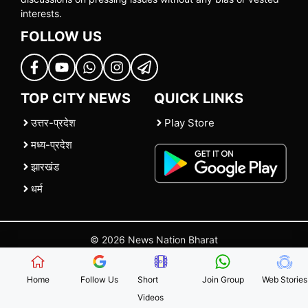
interests.
FOLLOW US
TOP CITY NEWS
QUICK LINKS
उत्तर-प्रदेश
Play Store
मध्य-प्रदेश
झारखंड
धर्म
© 2026 News Nation Bharat
Home
|
About US
|
Contact Us
|
Policies
|
Terms and Conditions
Home
Follow Us
Short
Join Group
Web Stories
Videos