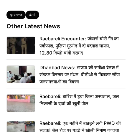
Tags
झारखण्ड
बेरमो
Other Latest News
Raebareli Encounter: ज्वेलर्स चोरी गैंग का
पर्दाफाश, पुलिस मुठभेड़ में दो बदमाश घायल,
12.80 किलो चांदी बरामद
Dhanbad News: भाजपा की समीक्षा बैठक में
संगठन विस्तार पर मंथन, बीडीओ से मिलकर सौंपा
जनसमस्याओं का विवरण
Raebareli: बारिश में डूबा जिला अस्पताल, जल
निकासी के दावों की खुली पोल
Raebareli: एक महीने में उखड़ने लगी PWD की
सड़क! जेल रोड पर गड्ढे ने खोली निर्माण गुणवत्ता