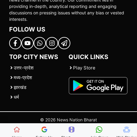
providing in-depth, analytical reporting and engaging
discussions on pressing issues without any bias or vested
interests.
FOLLOW US
TOP CITY NEWS
QUICK LINKS
उत्तर-प्रदेश
Play Store
मध्य-प्रदेश
झारखंड
धर्म
© 2026 News Nation Bharat
Home
|
About US
|
Contact Us
|
Policies
|
Terms and Conditions