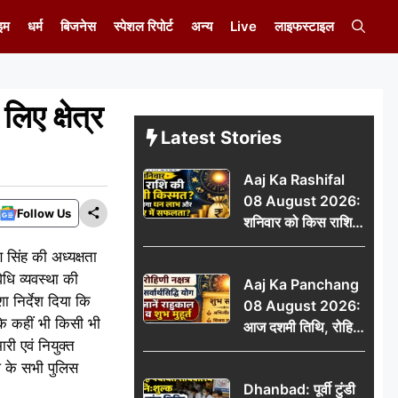
इम
धर्म
बिजनेस
स्पेशल रिपोर्ट
अन्य
Live
लाइफस्टाइल
ए क्षेत्र
Latest Stories
Aaj Ka Rashifal
08 August 2026:
Follow Us
शनिवार को किस राशि
की चमकेगी किस्मत,
सिंह की अध्यक्षता
किसे मिलेगा धन लाभ
धि व्यवस्था की
Aaj Ka Panchang
और करियर में सफलता?
ा निर्देश दिया कि
08 August 2026:
ि कहीं भी किसी भी
आज दशमी तिथि, रोहिणी
ी एवं नियुक्त
नक्षत्र और सर्वार्थसिद्धि
ल के सभी पुलिस
योग, जानें राहुकाल व
Dhanbad: पूर्वी टुंडी
शुभ मुहूर्त