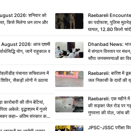
ugust 2026: शनिवार को
Raebareli Encounter: ज्
मत, किसे मिलेगा धन लाभ और
का पर्दाफाश, पुलिस मुठभेड़
घायल, 12.80 किलो चांद
 August 2026: आज दशमी
Dhanbad News: भाजपा 
वार्थसिद्धि योग, जानें राहुकाल व
में संगठन विस्तार पर मं
सौंपा जनसमस्याओं का वि
 मोहलीडीह पंचायत सचिवालय में
Raebareli: बारिश में डू
 शिविर, सैकड़ों लोगों ने उठाया
जल निकासी के दावों की ख
Raebareli: एक महीने म
कारोबारी की तीन बेटियां,
की सड़क! जेल रोड पर गड्ढ
ा अकेले: वृद्धाश्रम में गुजरे
गुणवत्ता की पोल, जांच की 
ेजकर कहा– अंतिम संस्कार कर
JPSC-JSSC परीक्षा विवा
भीर अपराधों का आरोपी अनवर