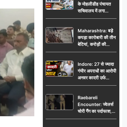
के मोहलीडीह पंचायत
सचिवालय में लगा
निःशुल्क स्वास्थ्य जांच
शिविर, सैकड़ों लोगों ने
Maharashtra: बड़े
उठाया लाभ
कपड़ा कारोबारी की तीन
बेटियां, करोड़ों की
कमाई… फिर भी पिता
अकेले: वृद्धाश्रम में गुजरे
Indore: 27 से ज्यादा
अंतिम दिन, 5100 रुपये
गंभीर अपराधों का आरोपी
भेजकर कहा– अंतिम
अनवर कादरी उर्फ
संस्कार कर दीजिए हम
‘डकैत’ गिरफ्तार, इंदौर
नहीं आ पाएंगे
पुलिस की बड़ी सफलता
Raebareli
Encounter: ज्वेलर्स
चोरी गैंग का पर्दाफाश,
पुलिस मुठभेड़ में दो
बदमाश घायल, 12.80