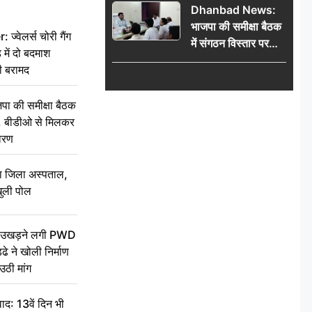
Dhanbad News:
किलो चांदी बरामद
भाजपा की समीक्षा बैठक
वेलर्स चोरी गैंग
में संगठन विस्तार पर
 में दो बदमाश
मंथन, बीडीओ से
ी बरामद
मिलकर सौंपा
जनसमस्याओं का विवरण
की समीक्षा बैठक
थन, बीडीओ से मिलकर
वरण
बा जिला अस्पताल,
ुली पोल
ें उखड़ने लगी PWD
े ने खोली निर्माण
उठी मांग
द: 13वें दिन भी