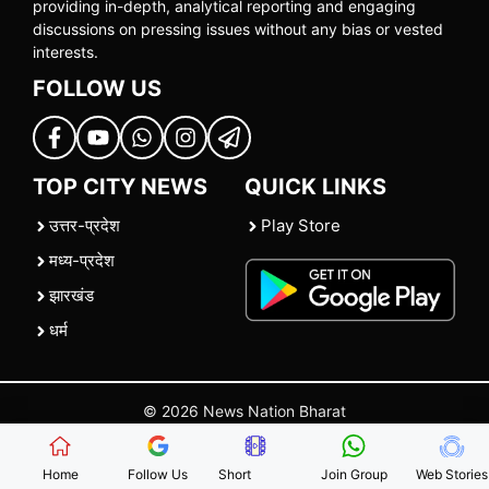
providing in-depth, analytical reporting and engaging
discussions on pressing issues without any bias or vested
interests.
FOLLOW US
TOP CITY NEWS
QUICK LINKS
उत्तर-प्रदेश
Play Store
मध्य-प्रदेश
झारखंड
धर्म
© 2026 News Nation Bharat
Home
|
About US
|
Contact Us
|
Policies
|
Terms and Conditions
Home
Follow Us
Short
Join Group
Web Stories