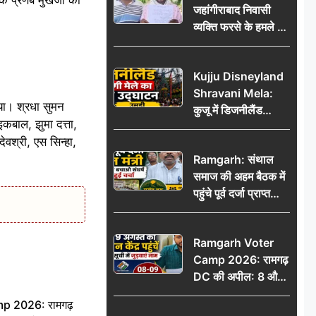
जहांगीराबाद निवासी
व्यक्ति फरसे के हमले में
घायल थाने में शिकायत
पर दरोगा ने मांगे 10
Kujju Disneyland
हजार’, रकम न देने पर
Shravani Mela:
कार्रवाई ठंडी!
या। श्रधा सुमन
कुजू में डिजनीलैंड
कबाल, झुमा दत्ता,
श्रावणी मेले का भव्य
वश्री, एस सिन्हा,
उद्घाटन, उमड़ी लोगों
Ramgarh: संथाल
की भीड़
समाज की अहम बैठक में
पहुंचे पूर्व दर्जा प्राप्त
मंत्री, मरांग बुरू बचाओ
संघर्ष पर हुई चर्चा
Ramgarh Voter
Camp 2026: रामगढ़
DC की अपील: 8 और
9 अगस्त को मतदान
 2026: रामगढ़
केंद्र पहुंचें, मतदाता सूची