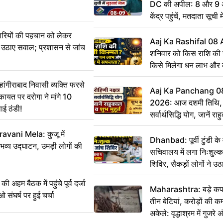
DC की अपील: 8 और 9 अ
केंद्र पहुंचें, मतदाता सूची म
ारियों की पहचान को लेकर
Aaj Ka Rashifal 08
 ने उठाए सवाल; प्रशासन से जांच
शनिवार को किस राशि की 
किसे मिलेगा धन लाभ और
गीराबाद निवासी व्यक्ति फरसे
Aaj Ka Panchang 0
िकायत पर दरोगा ने मांगे 10
2026: आज दशमी तिथि, र
ाई ठंडी!
सर्वार्थसिद्धि योग, जानें राह
vani Mela: कुजू में
Dhanbad: पूर्वी टुंडी क
 भव्य उद्घाटन, उमड़ी लोगों की
सचिवालय में लगा निःशुल्क 
शिविर, सैकड़ों लोगों ने उ
म बैठक में पहुंचे पूर्व दर्जा
Maharashtra: बड़े कपड
ाओ संघर्ष पर हुई चर्चा
तीन बेटियां, करोड़ों की 
अकेले: वृद्धाश्रम में गुजर