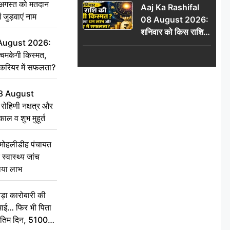
गस्त को मतदान
Aaj Ka Rashifal
में जुड़वाएं नाम
ें जुड़वाएं नाम
08 August 2026:
शनिवार को किस राशि
 August 2026:
की चमकेगी किस्मत,
चमकेगी किस्मत,
किसे मिलेगा धन लाभ
 करियर में सफलता?
और करियर में सफलता?
8 August
ोहिणी नक्षत्र और
ुकाल व शुभ मुहूर्त
े मोहलीडीह पंचायत
स्वास्थ्य जांच
ठाया लाभ
़ा कारोबारी की
कमाई… फिर भी पिता
े अंतिम दिन, 5100