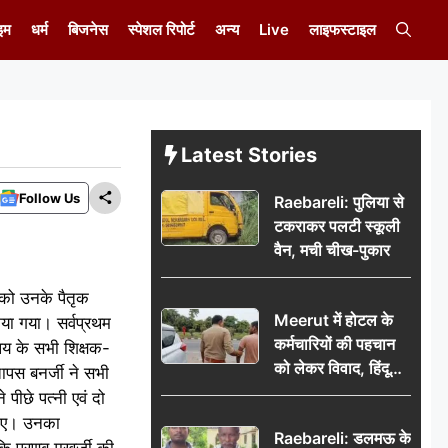
इम
धर्म
बिजनेस
स्पेशल रिपोर्ट
अन्य
Live
लाइफस्टाइल
Latest Stories
Follow Us
Raebareli: पुलिया से
टकराकर पलटी स्कूली
वैन, मची चीख-पुकार
 को उनके पैतृक
Meerut में होटल के
या गया। सर्वप्रथम
कर्मचारियों की पहचान
ालय के सभी शिक्षक-
को लेकर विवाद, हिंदू
तापस बनर्जी ने सभी
सुरक्षा संगठन ने उठाए
 पीछे पत्नी एवं दो
सवाल; प्रशासन से जांच
बनाए। उनका
Raebareli: डलमऊ के
की मांग
ि प्रणब मुखर्जी की