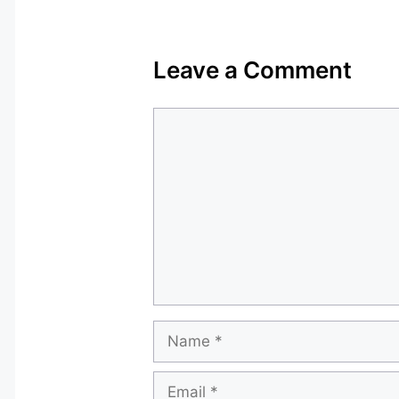
Leave a Comment
Comment
Name
Email