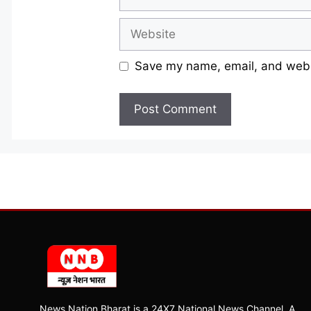
Website
Save my name, email, and websi
News Nation Bharat is a 24X7 National News Channel, A