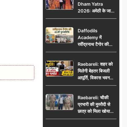
Dham Yatra
2026: अमेठी के जायस
से बाबा बैद्यनाथ धाम के
लिए रवाना हुआ कांवरियों
Daffodils
का दूसरा जत्था
Academy में
रवींद्रनाथ टैगोर की
85वीं पुण्यतिथि मनाई
गई, शिक्षकों ने दी
Raebareli: शहर को
श्रद्धांजलि
मिलेगी बेहतर बिजली
आपूर्ति, विकास भवन
परिसर में करोड़ों से
बनेगा पावर प्लांट
Raebareli: चौकी
प्रभारी की मुस्तैदी से
छात्र को मिला खोया
बैग, जरूरी दस्तावेज
सुरक्षित पाकर छात्र ने