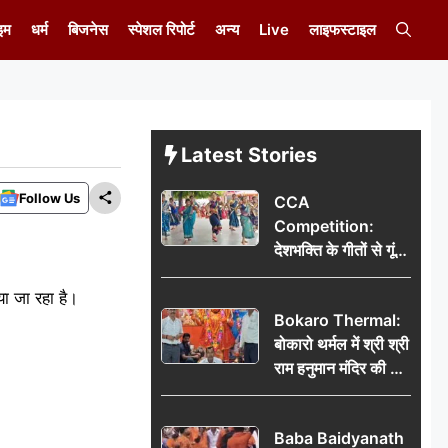
इम
धर्म
बिजनेस
स्पेशल रिपोर्ट
अन्य
Live
लाइफस्टाइल
Latest Stories
Follow Us
CCA
Competition:
देशभक्ति के गीतों से गूंजा
डीएवी कथारा, लोक
या जा रहा है।
नृत्य और नृत्य-नाटिका ने
Bokaro Thermal:
बांधा समां
बोकारो थर्मल में श्री श्री
राम हनुमान मंदिर की नई
कमेटी गठित, बाबूलाल
गिरि फिर बने अध्यक्ष
Baba Baidyanath