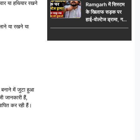
तलवार या हथियार रखने
Ramgarh में सिस्टम
पुलिस टीम का जताया
के खिलाफ सड़क पर
आभार
हाई-वोल्टेज ड्रामा, गर्दन
ाने या रखने या
पर चाकू रख बोला- CM
को बुलाओ; Video
वायरल
नाने में जुटा हुआ
ी जानकारी हैं,
थापित कर रही हैं।