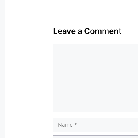
Leave a Comment
Comment
Name