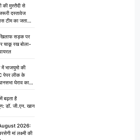
की मुस्तैदी से
जरूरी दस्तावेज
ुलिस टीम का जताया
 खिलाफ सड़क पर
 पर चाकू रख बोला-
वायरल
 में भाजयुमो की
C पेपर लीक के
िधानसभा घेराव का
ं बढ़ता है
ुण: डॉ. जी.एन. खान
 August 2026:
सेगी मां लक्ष्मी की