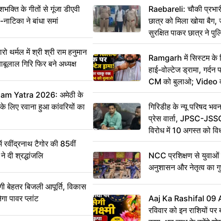
ति के गीतों से गूंजा डीएवी
Raebareli: चौकी प्रभारी 
-नाटिका ने बांधा समां
छात्र को मिला खोया बैग, 
सुरक्षित पाकर छात्र ने प
आभार
र्मल में श्री श्री राम हनुमान
Ramgarh में सिस्टम के
ाबूलाल गिरि फिर बने अध्यक्ष
हाई-वोल्टेज ड्रामा, गर्दन
CM को बुलाओ; Video 
m Yatra 2026: अमेठी के
 के लिए रवाना हुआ कांवरियों का
गिरिडीह के न्यू परिषद भवन
प्रेस वार्ता, JPSC-JSS
विरोध में 10 अगस्त को व
ऐलान
वींद्रनाथ टैगोर की 85वीं
ने दी श्रद्धांजलि
NCC प्रशिक्षण से युवाओं मे
अनुशासन और नेतृत्व का ग
ी बेहतर बिजली आपूर्ति, विकास
ेगा पावर प्लांट
Aaj Ka Rashifal 09
रविवार को इन राशियों पर बर