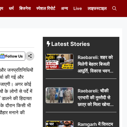
इम
धर्म
बिजनेस
स्पेशल रिपोर्ट
अन्य
Live
लाइफस्टाइल
Latest Stories
Follow Us
Raebareli: शहर को
मिलेगी बेहतर बिजली
 और जनप्रतिनिधियों
आपूर्ति, विकास भवन
चर्चा की गई और
परिसर में करोड़ों से
 दी जाएगी। अगर कोई
बनेगा पावर प्लांट
Raebareli: चौकी
 लोगों से पर्दे में
प्रभारी की मुस्तैदी से
ं डालने की हिदायत
छात्र को मिला खोया
 के दौरान किसी भी
बैग, जरूरी दस्तावेज
्यौहार मनाने की
सुरक्षित पाकर छात्र ने
Ramgarh में सिस्टम
पुलिस टीम का जताया