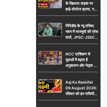
के खिलाफ सड़क पर
आभार
हाई-वोल्टेज ड्रामा, गर्दन
पर चाकू रख बोला- CM
को बुलाओ; Video
गिरिडीह के न्यू परिषद
वायरल
भवन में भाजयुमो की प्रेस
वार्ता, JPSC-JSSC
पेपर लीक के विरोध में
10 अगस्त को
NCC प्रशिक्षण से
विधानसभा घेराव का
युवाओं में बढ़ता है
ऐलान
अनुशासन और नेतृत्व का
गुण: डॉ. जी.एन. खान
Aaj Ka Rashifal
09 August 2026:
रविवार को इन राशियों
पर बरसेगी मां लक्ष्मी की
कृपा, धन लाभ के बनेंगे