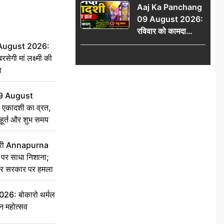
Aaj Ka Panchang
योग
09 August 2026:
रविवार को कामदा
एकादशी का व्रत, जानें
 August 2026:
राहु काल, अभिजीत मुहूर्त
सेगी मां लक्ष्मी की
और शुभ समय
ग
9 August
 एकादशी का व्रत,
ुहूर्त और शुभ समय
 मंत्री Annapurna
र साधा निशाना;
ेकर सरकार पर हमला
6: बोकारो थर्मल
वन महोत्सव