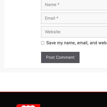
Name
Email
Website
Save my name, email, and websi