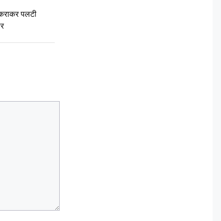
टकराकर पलटी
ार