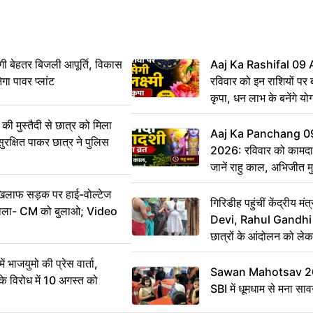
ी बेहतर बिजली आपूर्ति, विकास
Aaj Ka Rashifal 09
ेगा पावर प्लांट
रविवार को इन राशियों पर बर
कृपा, धन लाभ के बनेंगे यो
ी मुस्तैदी से छात्र को मिला
Aaj Ka Panchang 0
ुरक्षित पाकर छात्र ने पुलिस
2026: रविवार को कामदा
जानें राहु काल, अभिजीत म
िलाफ सड़क पर हाई-वोल्टेज
गिरिडीह पहुंचीं केंद्रीय
ख बोला- CM को बुलाओ; Video
Devi, Rahul Gandhi प
छात्रों के आंदोलन को ल
ं भाजयुमो की प्रेस वार्ता,
Sawan Mahotsav 202
विरोध में 10 अगस्त को
SBI में धूमधाम से मना सा