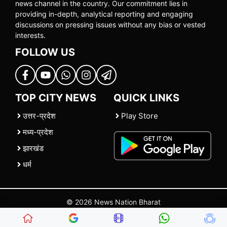
news channel in the country. Our commitment lies in
providing in-depth, analytical reporting and engaging
discussions on pressing issues without any bias or vested
interests.
FOLLOW US
TOP CITY NEWS
QUICK LINKS
उत्तर-प्रदेश
Play Store
मध्य-प्रदेश
झारखंड
धर्म
© 2026 News Nation Bharat
Home
|
About US
|
Contact Us
|
Policies
|
Terms and Conditions