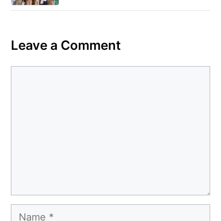
Leave a Comment
Comment
Name