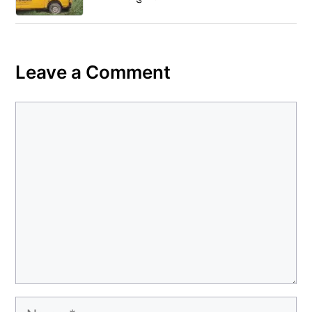
Leave a Comment
Comment
Name