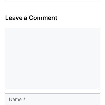
Leave a Comment
Comment
Name