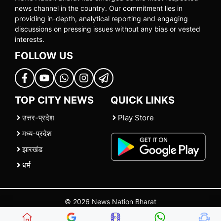
news channel in the country. Our commitment lies in
providing in-depth, analytical reporting and engaging
discussions on pressing issues without any bias or vested
interests.
FOLLOW US
TOP CITY NEWS
QUICK LINKS
उत्तर-प्रदेश
Play Store
मध्य-प्रदेश
झारखंड
धर्म
© 2026 News Nation Bharat
Home
|
About US
|
Contact Us
|
Policies
|
Terms and Conditions