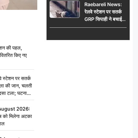
Raebareli News:
रेलवे स्टेशन पर सतर्क
GRP सिपाही ने बचाई
महिला की जान, चलती
ट्रेन में चढ़ते समय हुआ
हादसा टला; घटना
ेशन की पहल,
CCTV में कैद
ो वितरित किए गए
स्टेशन पर सतर्क
िला की जान, चलती
हादसा टला; घटना
 August 2026:
ृष को मिलेगा अटका
हाल