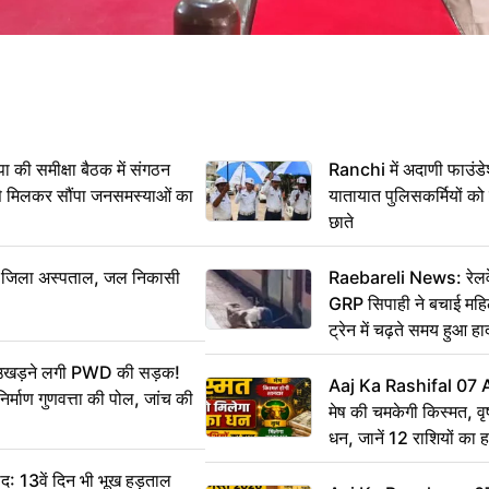
 समीक्षा बैठक में संगठन
Ranchi में अदाणी फाउंड
से मिलकर सौंपा जनसमस्याओं का
यातायात पुलिसकर्मियों क
छाते
बा जिला अस्पताल, जल निकासी
Raebareli News: रेलवे 
GRP सिपाही ने बचाई मह
ट्रेन में चढ़ते समय हुआ 
CCTV में कैद
ं उखड़ने लगी PWD की सड़क!
Aaj Ka Rashifal 07
िर्माण गुणवत्ता की पोल, जांच की
मेष की चमकेगी किस्मत, व
धन, जानें 12 राशियों का 
: 13वें दिन भी भूख हड़ताल