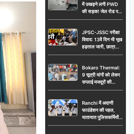
में उखड़ने लगी PWD
की सड़क! जेल रोड पर
गड्ढे ने खोली निर्माण
गुणवत्ता की पोल, जांच
JPSC-JSSC परीक्षा
की उठी मांग
विवाद: 13वें दिन भी भूख
हड़ताल जारी, छात्र
बोले- जांच नहीं तो
आंदोलन और होगा तेज
Bokaro Thermal:
9 सूत्री मांगों को लेकर
सप्लाई मजदूरों की
हुंकार, 12 अगस्त के
प्रदर्शन की रणनीति बनी
Ranchi में अदाणी
फाउंडेशन की पहल,
यातायात पुलिसकर्मियों
को वितरित किए गए छाते