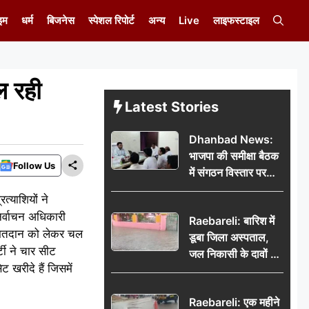
इम
धर्म
बिजनेस
स्पेशल रिपोर्ट
अन्य
Live
लाइफस्टाइल
ल रही
Latest Stories
Dhanbad News:
भाजपा की समीक्षा बैठक
Follow Us
में संगठन विस्तार पर
मंथन, बीडीओ से
त्याशियों ने
मिलकर सौंपा
र्वाचन अधिकारी
Raebareli: बारिश में
जनसमस्याओं का विवरण
ले मतदान को लेकर चल
डूबा जिला अस्पताल,
टी ने चार सीट
जल निकासी के दावों की
ट खरीदे हैं जिसमें
खुली पोल
Raebareli: एक महीने