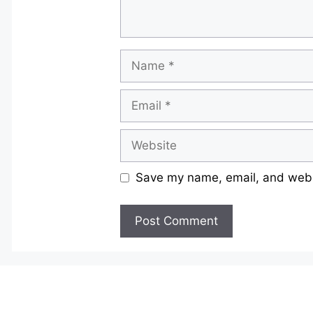
Name
Email
Website
Save my name, email, and websi