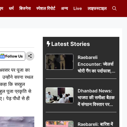
इम
धर्म
बिजनेस
स्पेशल रिपोर्ट
अन्य
Live
लाइफस्टाइल
Latest Stories
Follow Us
Raebareli
Encounter: ज्वेलर्स
े अवसर पर पूजा का
चोरी गैंग का पर्दाफाश,
उन्होंने सरना स्थल
पुलिस मुठभेड़ में दो
े कहा कि सरहुल
बदमाश घायल, 12.80
Dhanbad News:
ुल पूजा प्रकृति से
किलो चांदी बरामद
भाजपा की समीक्षा बैठक
पेड़ पौधों से ही
में संगठन विस्तार पर
मंथन, बीडीओ से
मिलकर सौंपा
Raebareli: बारिश में
जनसमस्याओं का विवरण