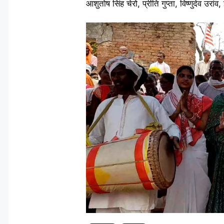
आशुतोष सिंह चेरो, प्रीति गुप्ता, विष्णुदेव उर