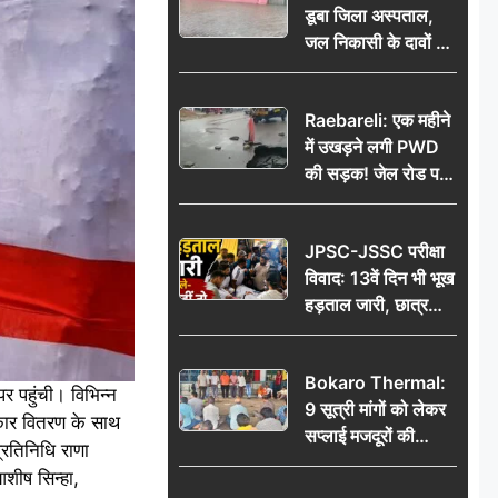
डूबा जिला अस्पताल,
जल निकासी के दावों की
खुली पोल
Raebareli: एक महीने
में उखड़ने लगी PWD
की सड़क! जेल रोड पर
गड्ढे ने खोली निर्माण
गुणवत्ता की पोल, जांच
JPSC-JSSC परीक्षा
की उठी मांग
विवाद: 13वें दिन भी भूख
हड़ताल जारी, छात्र
बोले- जांच नहीं तो
आंदोलन और होगा तेज
Bokaro Thermal:
पर पहुंची। विभिन्न
9 सूत्री मांगों को लेकर
स्कार वितरण के साथ
सप्लाई मजदूरों की
प्रतिनिधि राणा
हुंकार, 12 अगस्त के
आशीष सिन्हा,
प्रदर्शन की रणनीति बनी