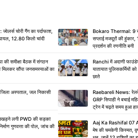
ेलर्स चोरी गैंग का पर्दाफाश,
Bokaro Thermal: 9 सूत्
श घायल, 12.80 किलो चांदी
सप्लाई मजदूरों की हुंकार,
प्रदर्शन की रणनीति बनी
 समीक्षा बैठक में संगठन
Ranchi में अदाणी फाउंड
से मिलकर सौंपा जनसमस्याओं का
यातायात पुलिसकर्मियों क
छाते
बा जिला अस्पताल, जल निकासी
Raebareli News: रेलवे 
GRP सिपाही ने बचाई मह
ट्रेन में चढ़ते समय हुआ 
CCTV में कैद
ं उखड़ने लगी PWD की सड़क!
Aaj Ka Rashifal 07
िर्माण गुणवत्ता की पोल, जांच की
मेष की चमकेगी किस्मत, व
धन, जानें 12 राशियों का 