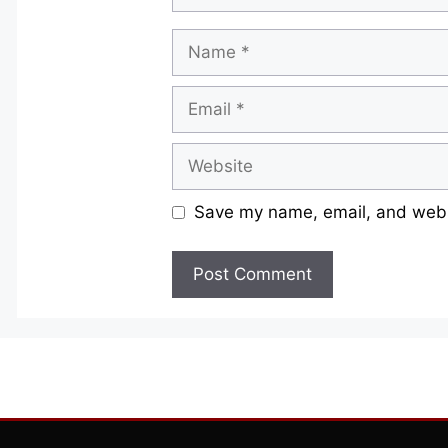
Name
Email
Website
Save my name, email, and websi