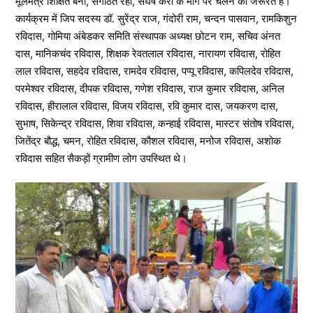
मूलमंत्र शिक्षित बनो, संगठित रहो, संघर्ष करो के मार्ग पर चलने की जरूरत है।
कार्यक्रम में जिप सदस्य डॉ. सुरेंद्र राज, गंदोरी राम, चन्दन पासवान, रामकिशुन
रविदास, गोमिया अंबेडकर समिति संस्थापक अध्यक्ष छोटन राम, सचिव अंनत
दास, मानिकचंद रविदास, शिक्षक रेवतलाल रविदास, नारायण रविदास, रोहित
लाल रविदास, सहदेव रविदास, रामदेव रविदास, पप्पू रविदास, कपिलदेव रविदास,
परमेश्वर रविदास, दीपक रविदास, गणेश रविदास, राज कुमार रविदास, अनिल
रविदास, हीरालाल रविदास, विजय रविदास, रवि कुमार दास, जयकरण दास,
सुभाष, सिकेन्द्र रविदास, शिवा रविदास, कन्हाई रविदास, मास्टर संतोष रविदास,
जितेंद्र बौद्ध, चमन, रोहित रविदास, कौशल रविदास, मनोज रविदास, अशोक
रविदास सहित सैकड़ों ग्रामीण लोग उपस्थित थे।