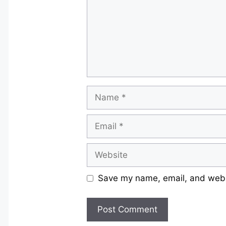
Name
Email
Website
Save my name, email, and websi