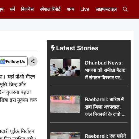
इम
धर्म
बिजनेस
स्पेशल रिपोर्ट
अन्य
Live
लाइफस्टाइल
Latest Stories
Follow Us
Dhanbad News:
भाजपा की समीक्षा बैठक
या। यहां पीओ भीएन
में संगठन विस्तार पर
्मृति चिन्ह और
मंथन, बीडीओ से
 दिन गुजरना पड़ता
मिलकर सौंपा
Raebareli: बारिश में
ंडिया इस मुकाम तक
जनसमस्याओं का विवरण
डूबा जिला अस्पताल,
जल निकासी के दावों की
खुली पोल
री पूर्वक निर्वाहन
Raebareli: एक महीने
लिए सुरक्षित रखे।