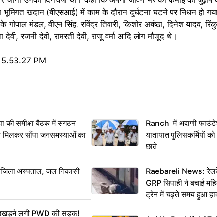
ा भूमिगत खदान (बीएसआई) में काम के दौरान दुर्घटना घटने पर निधन हो ग
 गोपाल मंडल, वीएन सिंह, रविंद्र तिवारी, किशोर अबंष्ठा, दिनेश यादव, रि
ा देवी, रजनी देवी, रामरती देवी, राजू वर्मा आदि लोग मौजूद थे।
 समीक्षा बैठक में संगठन
Ranchi में अदाणी फाउंड
से मिलकर सौंपा जनसमस्याओं का
यातायात पुलिसकर्मियों क
छाते
बा जिला अस्पताल, जल निकासी
Raebareli News: रेलवे 
GRP सिपाही ने बचाई मह
ट्रेन में चढ़ते समय हुआ 
CCTV में कैद
ं उखड़ने लगी PWD की सड़क!