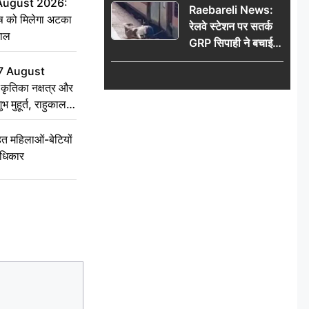
 August 2026:
Raebareli News:
ृष को मिलेगा अटका
रेलवे स्टेशन पर सतर्क
हाल
GRP सिपाही ने बचाई
महिला की जान, चलती
7 August
ट्रेन में चढ़ते समय हुआ
ृतिका नक्षत्र और
हादसा टला; घटना
ुभ मुहूर्त, राहुकाल
CCTV में कैद
 महिलाओं-बेटियों
अधिकार