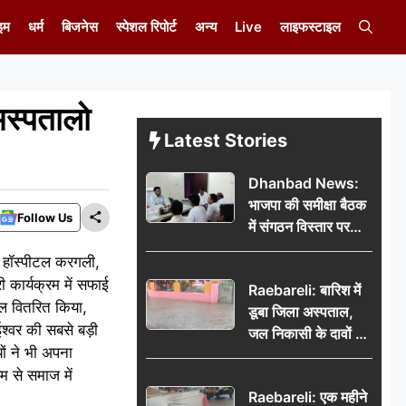
इम
धर्म
बिजनेस
स्पेशल रिपोर्ट
अन्य
Live
लाइफस्टाइल
 अस्पतालो
Latest Stories
Dhanbad News:
भाजपा की समीक्षा बैठक
Follow Us
में संगठन विस्तार पर
मंथन, बीडीओ से
नल हॉस्पीटल करगली,
मिलकर सौंपा
 कार्यक्रम में सफाई
Raebareli: बारिश में
जनसमस्याओं का विवरण
फल वितरित किया,
डूबा जिला अस्पताल,
श्वर की सबसे बड़ी
जल निकासी के दावों की
ों ने भी अपना
खुली पोल
 से समाज में
Raebareli: एक महीने