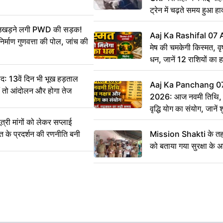
ट्रेन में चढ़ते समय हुआ 
CCTV में कैद
ं उखड़ने लगी PWD की सड़क!
Aaj Ka Rashifal 07
िर्माण गुणवत्ता की पोल, जांच की
मेष की चमकेगी किस्मत, व
धन, जानें 12 राशियों का 
: 13वें दिन भी भूख हड़ताल
Aaj Ka Panchang 0
ीं तो आंदोलन और होगा तेज
2026: आज नवमी तिथि, क
वृद्धि योग का संयोग, जानें श
का सही समय
ी मांगों को लेकर सप्लाई
्त के प्रदर्शन की रणनीति बनी
Mission Shakti के तहत
को बताया गया सुरक्षा के 