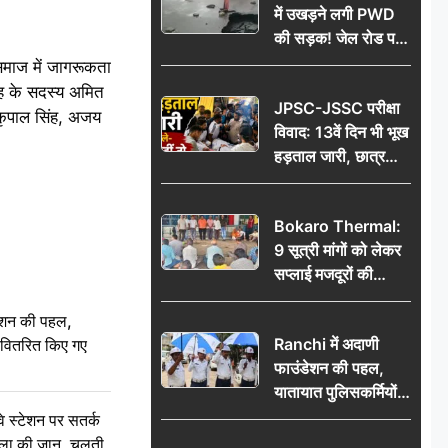
में उखड़ने लगी PWD
की सड़क! जेल रोड पर
गड्ढे ने खोली निर्माण
 समाज में जागरूकता
गुणवत्ता की पोल, जांच
ूह के सदस्य अमित
JPSC-JSSC परीक्षा
की उठी मांग
 कृपाल सिंह, अजय
विवाद: 13वें दिन भी भूख
हड़ताल जारी, छात्र
बोले- जांच नहीं तो
आंदोलन और होगा तेज
Bokaro Thermal:
9 सूत्री मांगों को लेकर
सप्लाई मजदूरों की
हुंकार, 12 अगस्त के
ेशन की पहल,
प्रदर्शन की रणनीति बनी
Ranchi में अदाणी
ो वितरित किए गए
फाउंडेशन की पहल,
यातायात पुलिसकर्मियों
को वितरित किए गए छाते
स्टेशन पर सतर्क
िला की जान, चलती