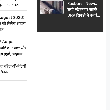
Raebareli News:
हादसा टला; घटना
रेलवे स्टेशन पर सतर्क
GRP सिपाही ने बचाई
 August 2026:
महिला की जान, चलती
ृष को मिलेगा अटका
ट्रेन में चढ़ते समय हुआ
हाल
हादसा टला; घटना
CCTV में कैद
7 August
ृतिका नक्षत्र और
ुभ मुहूर्त, राहुकाल
 महिलाओं-बेटियों
अधिकार