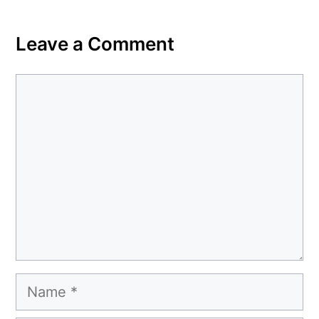
Leave a Comment
Comment
Name