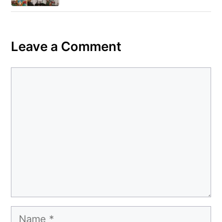
Leave a Comment
Comment
Name