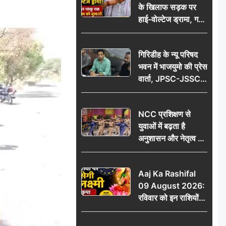
के खिलाफ सड़क पर
आभार
हाई-वोल्टेज ड्रामा, गर्दन
पर चाकू रख बोला- CM
को बुलाओ; Video
गिरिडीह के न्यू परिषद
वायरल
भवन में भाजयुमो की प्रेस
वार्ता, JPSC-JSSC
पेपर लीक के विरोध में
10 अगस्त को
NCC प्रशिक्षण से
विधानसभा घेराव का
युवाओं में बढ़ता है
ऐलान
अनुशासन और नेतृत्व का
गुण: डॉ. जी.एन. खान
Aaj Ka Rashifal
09 August 2026:
रविवार को इन राशियों
पर बरसेगी मां लक्ष्मी की
कृपा, धन लाभ के बनेंगे