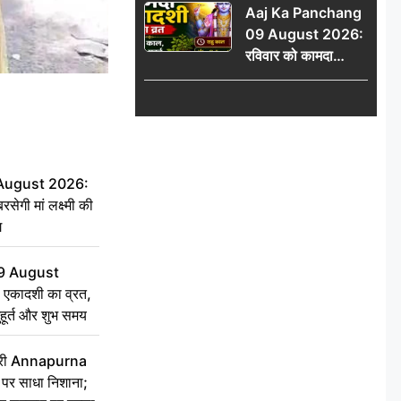
Aaj Ka Panchang
योग
09 August 2026:
रविवार को कामदा
एकादशी का व्रत, जानें
राहु काल, अभिजीत मुहूर्त
और शुभ समय
 August 2026:
सेगी मां लक्ष्मी की
ग
9 August
 एकादशी का व्रत,
ुहूर्त और शुभ समय
 मंत्री Annapurna
र साधा निशाना;