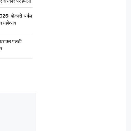
ेकर सरकार पर हमला
6: बोकारो थर्मल
वन महोत्सव
टकराकर पलटी
ार