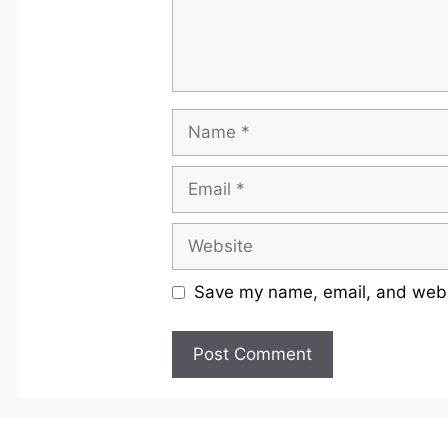
Name
Email
Website
Save my name, email, and websi