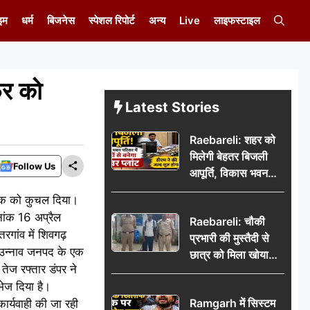
इम
धर्म
बिजनेस
स्पेशल रिपोर्ट
अन्य
Live
लाइफस्टाइल
फ़र को
Latest Stories
Raebareli: शहर को
मिलेगी बेहतर बिजली
Follow Us
आपूर्ति, विकास भवन
परिसर में करोड़ों से
युवक को कुचल दिया।
बनेगा पावर प्लांट
नांक 16 अप्रैल
Raebareli: चौकी
रगांव में शिवगढ़
प्रभारी की मुस्तैदी से
थ उन्नाव जनपद के एक
छात्र को मिला खोया
ेज रफ्तार डंपर ने
बैग, जरूरी दस्तावेज
भेज दिया है।
सुरक्षित पाकर छात्र ने
Ramgarh में सिस्टम
ार्यवाही की जा रही
पुलिस टीम का जताया