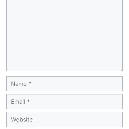
Name
Email
Website